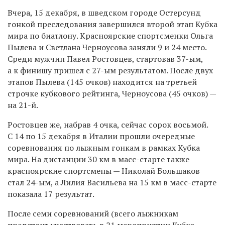
Вчера, 15 декабря, в шведском городе Остерсунд
гонкой преследования завершился второй этап Кубка
мира по биатлону. Красноярские спортсменки Ольга
Пылева и Светлана Черноусова заняли 9 и 24 место.
Среди мужчин Павел Ростовцев, стартовав
37-ым,
а к финишу пришел с
27-ым
результатом. После двух
этапов Пылева (145 очков) находится на третьей
строчке кубкового рейтинга, Черноусова (45 очков) —
на
21-й.
Ростовцев же, набрав 4 очка, сейчас сорок восьмой.
С 14 по 15 декабря в Италии прошли очередные
соревнования по лыжным гонкам в рамках Кубка
мира. На дистанции 30 км в масс-старте также
красноярские спортсмены — Николай Большаков
стал
24-ым,
а Лилия Васильева на 15 км в масс-старте
показала 17 результат.
После семи соревнований (всего лыжникам
предстоит участвовать в 21 мероприятии Кубка