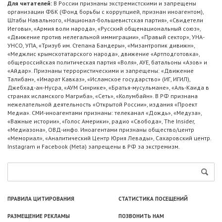
Для читателей:
В России признаны экстремистскими и запрещены
организации ФБК (Фонд борьбы с коррупцией, признан иноагентом),
Штабы Навального, «Национал-большевистская партия», «Свидетели
Иеговы», «Армия воли народа», «Русский общенациональный союз»,
«Движение против нелегальной иммиграции», «Правый сектор», УНА-
УНСО, УПА, «Тризуб им. Степана Бандеры», «Мизантропик дивижн»,
«Меджлис крымскотатарского народа», движение «Артподготовка»,
общероссийская политическая партия «Воля», АУЕ, батальоны «Азов» и
«Айдар». Признаны террористическими и запрещены: «Движение
Талибан», «Имарат Кавказ», «Исламское государство» (ИГ, ИГИЛ),
Джебхад-ан-Нусра, «АУМ Синрике», «Братья-мусульмане», «Аль-Каида в
странах исламского Магриба», «Сеть», «Колумбайн». В РФ признана
нежелательной деятельность «Открытой России», издания «Проект
Медиа». СМИ-иноагентами признаны: телеканал «Дождь», «Медуза»,
«Важные истории», «Голос Америки», радио «Свобода», The Insider,
«Медиазона», ОВД-инфо. Иноагентами признаны общество/центр
«Мемориал», «Аналитический Центр Юрия Левады», Сахаровский центр.
Instagram и Facebook (Metа) запрещены в РФ за экстремизм.
ПРАВИЛА ЦИТИРОВАНИЯ
СТАТИСТИКА ПОСЕЩЕНИЙ
РАЗМЕЩЕНИЕ РЕКЛАМЫ
ПОЗВОНИТЬ НАМ