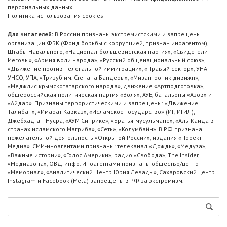
персональных данных
Политика использования cookies
Для читателей:
В России признаны экстремистскими и запрещены
организации ФБК (Фонд борьбы с коррупцией, признан иноагентом),
Штабы Навального, «Национал-большевистская партия», «Свидетели
Иеговы», «Армия воли народа», «Русский общенациональный союз»,
«Движение против нелегальной иммиграции», «Правый сектор», УНА-
УНСО, УПА, «Тризуб им. Степана Бандеры», «Мизантропик дивижн»,
«Меджлис крымскотатарского народа», движение «Артподготовка»,
общероссийская политическая партия «Воля», АУЕ, батальоны «Азов» и
«Айдар». Признаны террористическими и запрещены: «Движение
Талибан», «Имарат Кавказ», «Исламское государство» (ИГ, ИГИЛ),
Джебхад-ан-Нусра, «АУМ Синрике», «Братья-мусульмане», «Аль-Каида в
странах исламского Магриба», «Сеть», «Колумбайн». В РФ признана
нежелательной деятельность «Открытой России», издания «Проект
Медиа». СМИ-иноагентами признаны: телеканал «Дождь», «Медуза»,
«Важные истории», «Голос Америки», радио «Свобода», The Insider,
«Медиазона», ОВД-инфо. Иноагентами признаны общество/центр
«Мемориал», «Аналитический Центр Юрия Левады», Сахаровский центр.
Instagram и Facebook (Metа) запрещены в РФ за экстремизм.