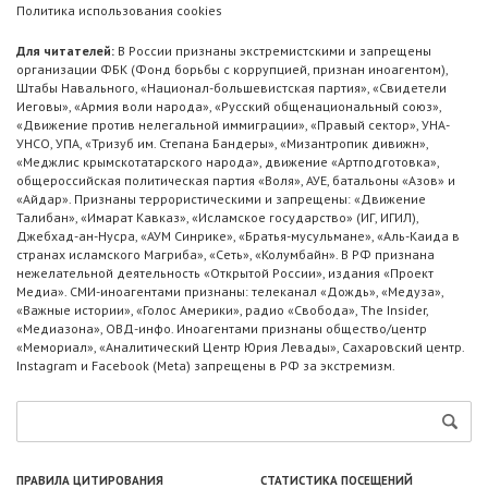
Политика использования cookies
Для читателей:
В России признаны экстремистскими и запрещены
организации ФБК (Фонд борьбы с коррупцией, признан иноагентом),
Штабы Навального, «Национал-большевистская партия», «Свидетели
Иеговы», «Армия воли народа», «Русский общенациональный союз»,
«Движение против нелегальной иммиграции», «Правый сектор», УНА-
УНСО, УПА, «Тризуб им. Степана Бандеры», «Мизантропик дивижн»,
«Меджлис крымскотатарского народа», движение «Артподготовка»,
общероссийская политическая партия «Воля», АУЕ, батальоны «Азов» и
«Айдар». Признаны террористическими и запрещены: «Движение
Талибан», «Имарат Кавказ», «Исламское государство» (ИГ, ИГИЛ),
Джебхад-ан-Нусра, «АУМ Синрике», «Братья-мусульмане», «Аль-Каида в
странах исламского Магриба», «Сеть», «Колумбайн». В РФ признана
нежелательной деятельность «Открытой России», издания «Проект
Медиа». СМИ-иноагентами признаны: телеканал «Дождь», «Медуза»,
«Важные истории», «Голос Америки», радио «Свобода», The Insider,
«Медиазона», ОВД-инфо. Иноагентами признаны общество/центр
«Мемориал», «Аналитический Центр Юрия Левады», Сахаровский центр.
Instagram и Facebook (Metа) запрещены в РФ за экстремизм.
ПРАВИЛА ЦИТИРОВАНИЯ
СТАТИСТИКА ПОСЕЩЕНИЙ