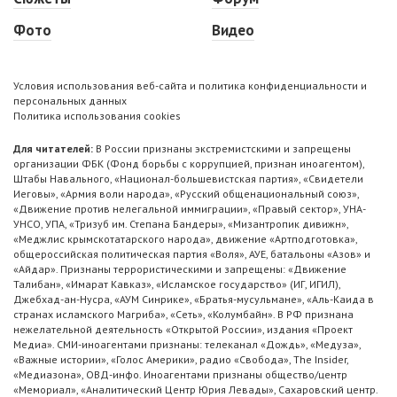
Фото
Видео
Условия использования веб-сайта и политика конфиденциальности и
персональных данных
Политика использования cookies
Для читателей:
В России признаны экстремистскими и запрещены
организации ФБК (Фонд борьбы с коррупцией, признан иноагентом),
Штабы Навального, «Национал-большевистская партия», «Свидетели
Иеговы», «Армия воли народа», «Русский общенациональный союз»,
«Движение против нелегальной иммиграции», «Правый сектор», УНА-
УНСО, УПА, «Тризуб им. Степана Бандеры», «Мизантропик дивижн»,
«Меджлис крымскотатарского народа», движение «Артподготовка»,
общероссийская политическая партия «Воля», АУЕ, батальоны «Азов» и
«Айдар». Признаны террористическими и запрещены: «Движение
Талибан», «Имарат Кавказ», «Исламское государство» (ИГ, ИГИЛ),
Джебхад-ан-Нусра, «АУМ Синрике», «Братья-мусульмане», «Аль-Каида в
странах исламского Магриба», «Сеть», «Колумбайн». В РФ признана
нежелательной деятельность «Открытой России», издания «Проект
Медиа». СМИ-иноагентами признаны: телеканал «Дождь», «Медуза»,
«Важные истории», «Голос Америки», радио «Свобода», The Insider,
«Медиазона», ОВД-инфо. Иноагентами признаны общество/центр
«Мемориал», «Аналитический Центр Юрия Левады», Сахаровский центр.