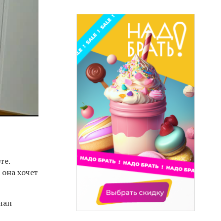
те.
 она хочет
чан