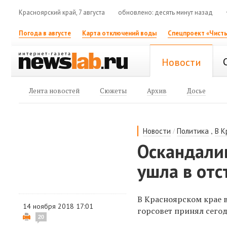
Красноярский край, 7 августа
обновлено: десять минут назад
Погода в августе
Карта отключений воды
Спецпроект «Чисты
Новости
Лента новостей
Сюжеты
Архив
Досье
/
,
Новости
Политика
В К
Оскандали
ушла в отс
В Красноярском крае в
14 ноября 2018 17:01
горсовет принял сегод
20