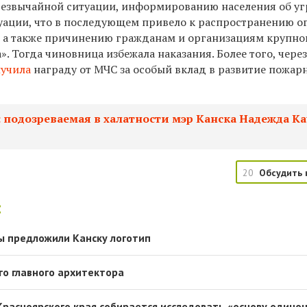
езвычайной ситуации, информированию населения об уг
уации, что в последующем привело к распространению о
, а также причинению гражданам и организациям крупно
. Тогда чиновница избежала наказания. Более того, чере
лучила
награду от МЧС за особый вклад в развитие пожар
 подозреваемая в халатности мэр Канска Надежда К
20
Обсудить 
:
ры предложили Канску логотип
го главного архитектора
Красноярского края собирается исследовать «основу одино