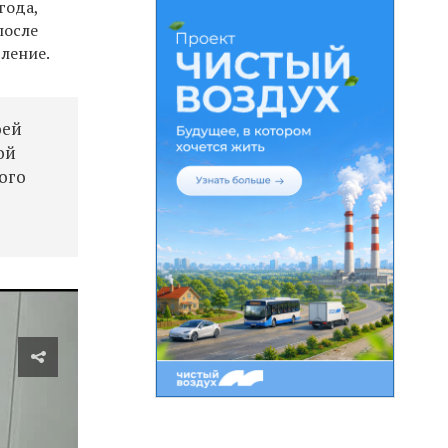
года,
после
ление.
оей
ой
гого