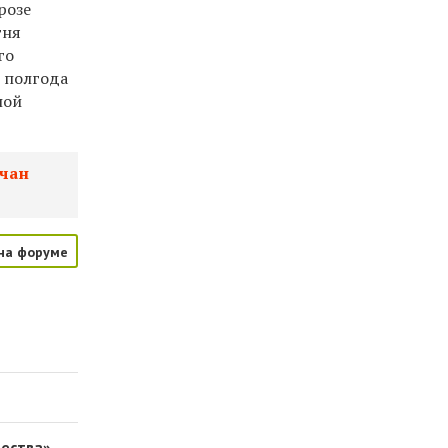
розе
гня
го
з полгода
ной
ачан
на форуме
чества»