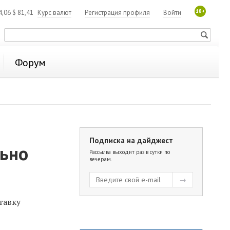
18+
4,06
$
81,41
Курс валют
Регистрация профиля
Войти
Форум
Подписка на дайджест
льно
Рассылка выходит раз в сутки по
вечерам.
ставку