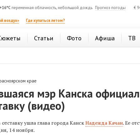
+16°C
переменная облачность, небольшой дождь
Прогноз погоды
€
9
й воздух»
Где купаться летом?
Сюжеты
Статьи
Фото
Афиша
ТВ
расноярском крае
вшаяся мэр Канска официа
тавку (видео)
 отставку ушла глава города Канск
Надежда Качан
. Ее от
ня, 14 ноября.