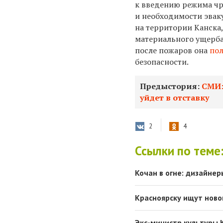
к введению режима чр
и необходимости эвак
на территории Канска
материального ущерба»
после пожаров она
по
безопасности.
Предыстория:
СМИ:
уйдет в отставку
2
4
Ссылки по теме
Кочан в огне: дизайне
Красноярску ищут ново
Экс-министр культуры 