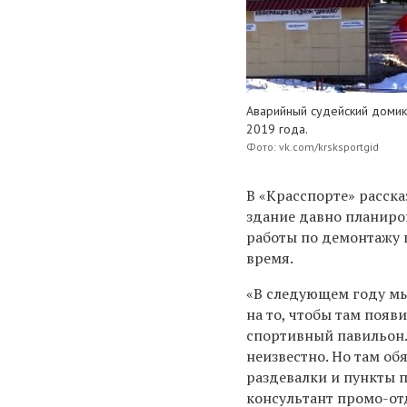
Аварийный судейский доми
2019 года.
Фото: vk.com/krsksportgid
В «Красспорте» расска
здание давно планиро
работы по демонтажу
время.
«В следующем году мы
на то, чтобы там поя
спортивный павильон.
неизвестно. Но там об
раздевалки и пункты п
консультант промо-от