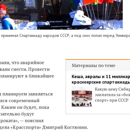
к принимал
Спартакиаду народов СССР, а под снос попал перед Универ
зали, что аварийное
Материалы по теме
вали снести. Провести
 планируют в ближайшее
Кеша, авралы и 11 миллиар
красноярские спартакиады
Какую цену Сиби
 планируем заявляться
заплатила за «б
вился современный
спорт» при СССР
 Каким он будет, пока
язательно будут
роката», — пояснил
дела «Красспорта» Дмитрий Костюнин.