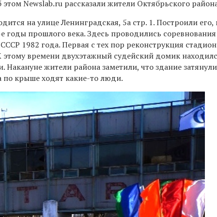
 этом Newslab.ru рассказали жители Октябрьского района
дится на улице Ленинградская, 5а стр. 1. Построили его, 
е годы прошлого века. З
десь проводились соревнования
СССР 1982 года. Первая с тех пор реконструкция стадион
 К этому времени д
вухэтажный судейский домик находил
. Накануне жители района заметили, что здание затянул
а по крыше ходят какие-то люди.