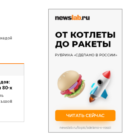
сиадой
дов:
 80-х
рь
ольшой