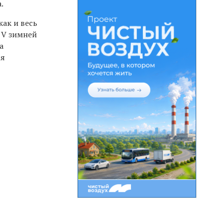
.
как и весь
 V зимней
а
ся
и