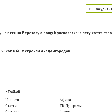
10
Обсудить 
:
ушаются на Березовую рощу Красноярска: в лесу хотят стр
!»: как в 60-х строили Академгородок
NEWSLAB
Новости
Афиша
Статьи
ТВ-Программа
Сюжеты
Форум