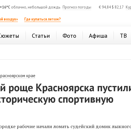
+16°C
облачно, небольшой дождь
Прогноз погоды
€
94,84
$
82,17
Ку
й воздух»
Где купаться летом?
Сюжеты
Статьи
Фото
Афиша
ТВ
Красноярском крае
й роще Красноярска пустил
сторическую спортивную
ородке рабочие начали ломать судейский домик лыжног