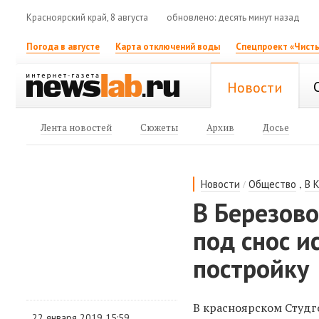
Красноярский край, 8 августа
обновлено: десять минут назад
Погода в августе
Карта отключений воды
Спецпроект «Чисты
Новости
Лента новостей
Сюжеты
Архив
Досье
/
,
Новости
Общество
В 
В Березово
под снос и
постройку
В красноярском Студг
22 января 2019 15:59