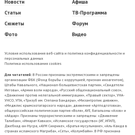
Новости
Афиша
Статьи
ТВ-Программа
Сюжеты
Форум
Фото
Видео
Условия использования веб-сайта и политика конфиденциальности и
персональных данных
Политика использования cookies
Для читателей:
В России признаны экстремистскими и запрещены
организации ФБК (Фонд борьбы с коррупцией, признан иноагентом),
Штабы Навального, «Национал-большевистская партия», «Свидетели
Иеговы», «Армия воли народа», «Русский общенациональный союз»,
«Движение против нелегальной иммиграции», «Правый сектор», УНА-
УНСО, УПА, «Тризуб им. Степана Бандеры», «Мизантропик дивижн»,
«Меджлис крымскотатарского народа», движение «Артподготовка»,
общероссийская политическая партия «Воля», АУЕ, батальоны «Азов» и
«Айдар». Признаны террористическими и запрещены: «Движение
Талибан», «Имарат Кавказ», «Исламское государство» (ИГ, ИГИЛ),
Джебхад-ан-Нусра, «АУМ Синрике», «Братья-мусульмане», «Аль-Каида в
странах исламского Магриба», «Сеть», «Колумбайн». В РФ признана