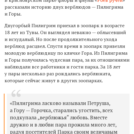
рассказали историю двух верблюдов — Пилигрима
и Горы.
Двугорбый Пилигрим приехал в зоопарк в возрасте
18 лет из Тувы. Он выглядел неважно — облысевший
и исхудалый. Но после продолжительного ухода
верблюд расцвел. Спустя время в зоопарк привезли
молодую верблюдицу по кличке Гора. Из Пилигрима
и Горы получилась чудесная пара, за их отношениями
наблюдали все работники и гости парка. За 18 лет
у пары несколько раз рождались верблюжата,
которые сейчас живут в других зоопарках.
«Пилигрима ласково называли Петруша,
а Гору — Горочка, старались угостить, всех
подкупала „верблюжья“ любовь. Вместе
дружно и в любви пара прожила много лет,
радуя посетителей Парка своим величавым