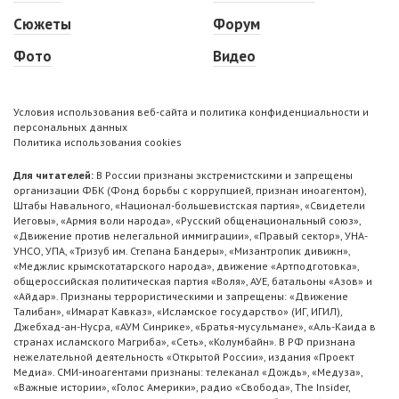
Сюжеты
Форум
Фото
Видео
Условия использования веб-сайта и политика конфиденциальности и
персональных данных
Политика использования cookies
Для читателей:
В России признаны экстремистскими и запрещены
организации ФБК (Фонд борьбы с коррупцией, признан иноагентом),
Штабы Навального, «Национал-большевистская партия», «Свидетели
Иеговы», «Армия воли народа», «Русский общенациональный союз»,
«Движение против нелегальной иммиграции», «Правый сектор», УНА-
УНСО, УПА, «Тризуб им. Степана Бандеры», «Мизантропик дивижн»,
«Меджлис крымскотатарского народа», движение «Артподготовка»,
общероссийская политическая партия «Воля», АУЕ, батальоны «Азов» и
«Айдар». Признаны террористическими и запрещены: «Движение
Талибан», «Имарат Кавказ», «Исламское государство» (ИГ, ИГИЛ),
Джебхад-ан-Нусра, «АУМ Синрике», «Братья-мусульмане», «Аль-Каида в
странах исламского Магриба», «Сеть», «Колумбайн». В РФ признана
нежелательной деятельность «Открытой России», издания «Проект
Медиа». СМИ-иноагентами признаны: телеканал «Дождь», «Медуза»,
«Важные истории», «Голос Америки», радио «Свобода», The Insider,