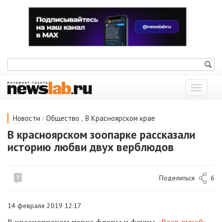
Показат
меню
/
,
Новости
Общество
В Красноярском крае
В красноярском зоопарке рассказали
историю любви двух верблюдов
Поделиться
6
7
14 февраля 2019 12:17
В красноярском парке флоры и фауны «
Роев ручей
»