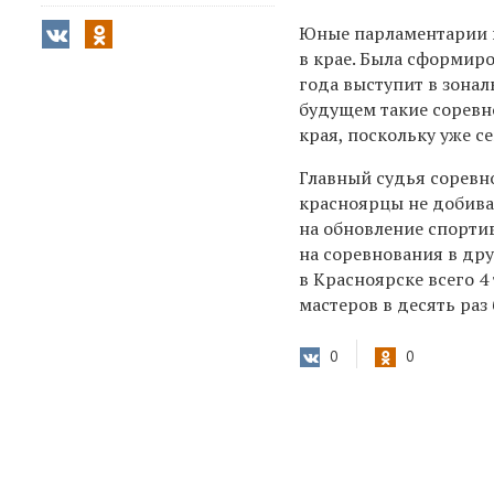
Юные парламентарии 
в крае. Была сформиро
года выступит в зонал
будущем такие соревн
края, поскольку уже с
Главный судья соревн
красноярцы не добиваю
на обновление спорти
на соревнования в др
в Красноярске всего 4
мастеров в десять раз
0
0