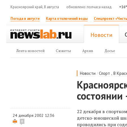
Красноярский край, 8 августа
обновлено: полчаса назад
+16
Погода в августе
Карта отключений воды
Спецпроект «Чисты
Новости
Лента новостей
Сюжеты
Архив
Досье
/
,
Новости
Спорт
В Крас
Красноярск
состоянии
22 декабря в спортко
24 декабря 2002 12:36
детско-юношеской шко
0
проводились при соде