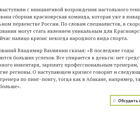
выступили с инициативой возрождения настольного тен
вана сборная красноярская команда, которая уже в янва
ьном первенстве России. По словам специалистов, в скор
ования могут стать явлением уникальным для Красноярс
ейчас налицо кризис некогда народного вида спорта.
ований Владимир Вахмянин сказал: «В последние годы
тся больших успехов. Все упирается в деньги: нет средс
вного инвентаря, зарплату профессиональным тренерам,
угие регионы. О наступающем кризисе говорит и следующ
 тренера по пинг-понгу, тогда как в Абакане, например, т
 больше».
0
Обсудить 