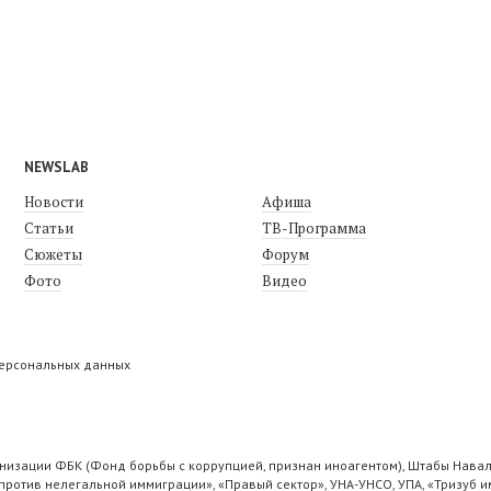
NEWSLAB
Новости
Афиша
Статьи
ТВ-Программа
Сюжеты
Форум
Фото
Видео
персональных данных
низации ФБК (Фонд борьбы с коррупцией, признан иноагентом), Штабы Навал
ротив нелегальной иммиграции», «Правый сектор», УНА-УНСО, УПА, «Тризуб и