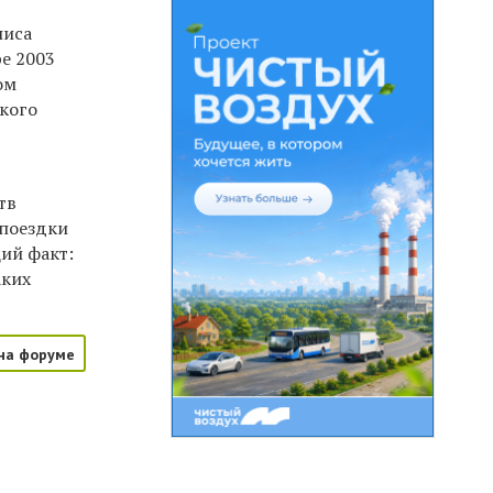
ниса
ре 2003
ом
кого
тв
 поездки
ий факт:
аких
на форуме