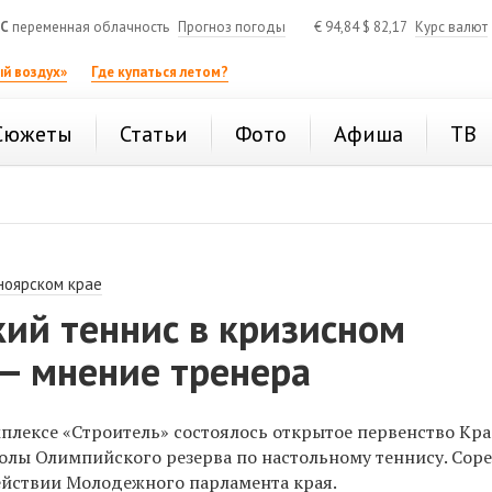
°C
переменная облачность
Прогноз погоды
€
94,84
$
82,17
Курс валют
й воздух»
Где купаться летом?
Сюжеты
Статьи
Фото
Афиша
ТВ
ноярском крае
ий теннис в кризисном
 — мнение тренера
мплексе «Строитель» состоялось открытое первенство Кр
лы Олимпийского резерва по настольному теннису. Сор
йствии Молодежного парламента края.