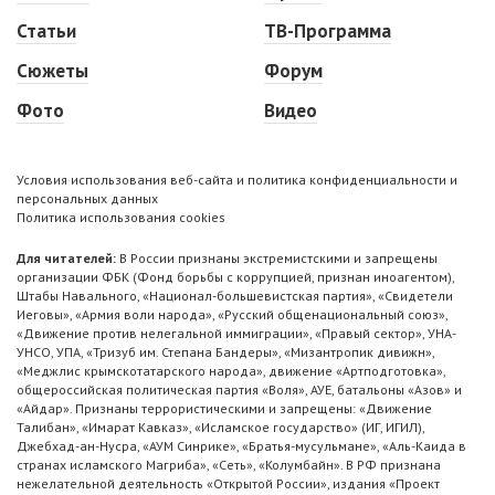
Статьи
ТВ-Программа
Сюжеты
Форум
Фото
Видео
Условия использования веб-сайта и политика конфиденциальности и
персональных данных
Политика использования cookies
Для читателей:
В России признаны экстремистскими и запрещены
организации ФБК (Фонд борьбы с коррупцией, признан иноагентом),
Штабы Навального, «Национал-большевистская партия», «Свидетели
Иеговы», «Армия воли народа», «Русский общенациональный союз»,
«Движение против нелегальной иммиграции», «Правый сектор», УНА-
УНСО, УПА, «Тризуб им. Степана Бандеры», «Мизантропик дивижн»,
«Меджлис крымскотатарского народа», движение «Артподготовка»,
общероссийская политическая партия «Воля», АУЕ, батальоны «Азов» и
«Айдар». Признаны террористическими и запрещены: «Движение
Талибан», «Имарат Кавказ», «Исламское государство» (ИГ, ИГИЛ),
Джебхад-ан-Нусра, «АУМ Синрике», «Братья-мусульмане», «Аль-Каида в
странах исламского Магриба», «Сеть», «Колумбайн». В РФ признана
нежелательной деятельность «Открытой России», издания «Проект