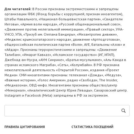
Для читателей:
В России признаны экстремистскими и запрещены
организации ФБК (Фонд борьбы с коррупцией, признан иноагентом),
Штабы Навального, «Национал-большевистская партия», «Свидетели
Иеговы», «Армия воли народа», «Русский общенациональный союз»,
«Движение против нелегальной иммиграции», «Правый сектор», УНА-
УНСО, УПА, «Тризуб им. Степана Бандеры», «Мизантропик дивижн»,
«Меджлис крымскотатарского народа», движение «Артподготовка»,
общероссийская политическая партия «Воля», АУЕ, батальоны «Азов» и
«Айдар». Признаны террористическими и запрещены: «Движение
Талибан», «Имарат Кавказ», «Исламское государство» (ИГ, ИГИЛ),
Джебхад-ан-Нусра, «АУМ Синрике», «Братья-мусульмане», «Аль-Каида в
странах исламского Магриба», «Сеть», «Колумбайн». В РФ признана
нежелательной деятельность «Открытой России», издания «Проект
Медиа». СМИ-иноагентами признаны: телеканал «Дождь», «Медуза»,
«Важные истории», «Голос Америки», радио «Свобода», The Insider,
«Медиазона», ОВД-инфо. Иноагентами признаны общество/центр
«Мемориал», «Аналитический Центр Юрия Левады», Сахаровский центр.
Instagram и Facebook (Metа) запрещены в РФ за экстремизм.
ПРАВИЛА ЦИТИРОВАНИЯ
СТАТИСТИКА ПОСЕЩЕНИЙ