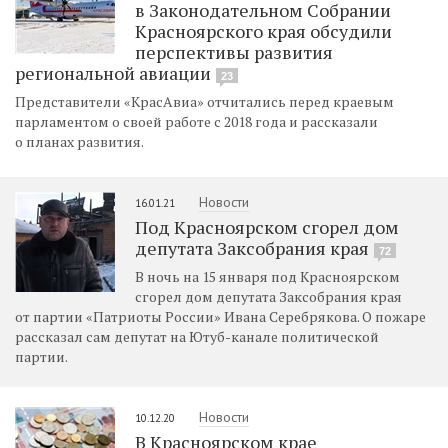
в Законодательном Собрании
Красноярского края обсудили
перспективы развития
региональной авиации
23
Представители «КрасАвиа» отчитались перед краевым
парламентом о своей работе с 2018 года и рассказали
о планах развития.
Новости
16.01.21
Под Красноярском сгорел дом
депутата Заксобрания края
72
В ночь на 15 января под Красноярском
сгорел дом депутата Заксобрания края
от партии «Патриоты России» Ивана Серебрякова. О пожаре
рассказал сам депутат на Ютуб-канале политической
партии.
Новости
10.12.20
В Красноярском крае