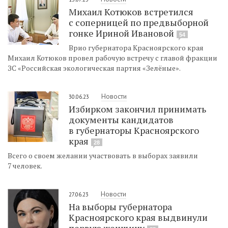
Михаил Котюков встретился
с соперницей по предвыборной
гонке Ириной Ивановой
54
Врио губернатора Красноярского края
Михаил Котюков провел рабочую встречу с главой фракции
ЗС «Российская экологическая партия «Зелёные».
Новости
30.06.23
Избирком закончил принимать
документы кандидатов
в губернаторы Красноярского
края
28
Всего о своем желании участвовать в выборах заявили
7 человек.
Новости
27.06.23
На выборы губернатора
Красноярского края выдвинули
первую женщину