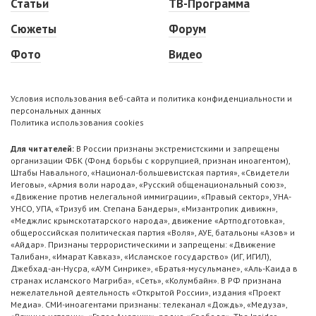
Статьи
ТВ-Программа
Сюжеты
Форум
Фото
Видео
Условия использования веб-сайта и политика конфиденциальности и
персональных данных
Политика использования cookies
Для читателей:
В России признаны экстремистскими и запрещены
организации ФБК (Фонд борьбы с коррупцией, признан иноагентом),
Штабы Навального, «Национал-большевистская партия», «Свидетели
Иеговы», «Армия воли народа», «Русский общенациональный союз»,
«Движение против нелегальной иммиграции», «Правый сектор», УНА-
УНСО, УПА, «Тризуб им. Степана Бандеры», «Мизантропик дивижн»,
«Меджлис крымскотатарского народа», движение «Артподготовка»,
общероссийская политическая партия «Воля», АУЕ, батальоны «Азов» и
«Айдар». Признаны террористическими и запрещены: «Движение
Талибан», «Имарат Кавказ», «Исламское государство» (ИГ, ИГИЛ),
Джебхад-ан-Нусра, «АУМ Синрике», «Братья-мусульмане», «Аль-Каида в
странах исламского Магриба», «Сеть», «Колумбайн». В РФ признана
нежелательной деятельность «Открытой России», издания «Проект
Медиа». СМИ-иноагентами признаны: телеканал «Дождь», «Медуза»,