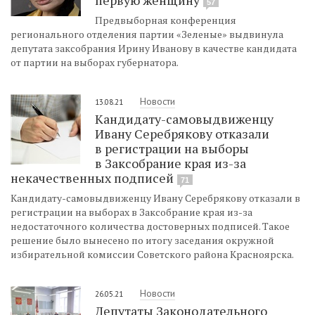
57
Предвыборная конференция
регионального отделения партии «Зеленые» выдвинула
депутата заксобрания Ирину Иванову в качестве кандидата
от партии на выборах губернатора.
Новости
13.08.21
Кандидату-самовыдвиженцу
Ивану Серебрякову отказали
в регистрации на выборы
в Заксобрание края из-за
некачественных подписей
71
Кандидату-самовыдвиженцу Ивану Серебрякову отказали в
регистрации на выборах в Заксобрание края из-за
недостаточного количества достоверных подписей. Такое
решение было вынесено по итогу заседания окружной
избирательной комиссии Советского района Красноярска.
Новости
26.05.21
Депутаты Законодательного