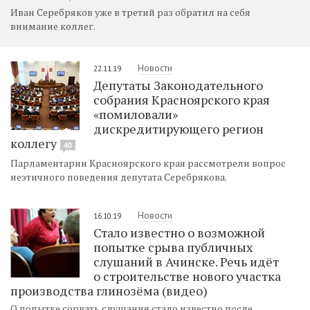
Иван Серебряков уже в третий раз обратил на себя
внимание коллег.
Новости
22.11.19
Депутаты Законодательного
собрания Красноярского края
«помиловали»
дискредитирующего регион
коллегу
40
Парламентарии Красноярского края рассмотрели вопрос
неэтичного поведения депутата Серебрякова.
Новости
16.10.19
Стало известно о возможной
попытке срыва публичных
слушаний в Ачинске. Речь идёт
о строительстве нового участка
производства глинозёма (видео)
О попытке сорвать слушания стало известно после