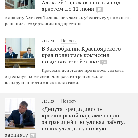
Алексей Талюк останется под
арестом до 12 июня
15
Адвокату Алексея Талюка не удалось убедить суд поменять
решение о содержании под арестом.
Новости
21.02.20
В Заксобрании Красноярского
края появилась комиссия
по депутатской этике
19
Краевым депутатам пришлось создать
отдельную комиссию для рассмотрения жалоб
на нарушение этими их коллегами.
Новости
21.02.20
«Депутат-рецидивист»:
красноярский парламентарий
за границей прогуливал работу,
но получал депутатскую
зарплату
75