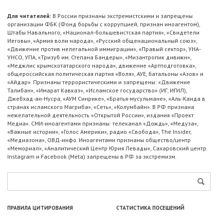
Для читателей:
В России признаны экстремистскими и запрещены
организации ФБК (Фонд борьбы с коррупцией, признан иноагентом),
Штабы Навального, «Национал-большевистская партия», «Свидетели
Иеговы», «Армия воли народа», «Русский общенациональный союз»,
«Движение против нелегальной иммиграции», «Правый сектор», УНА-
УНСО, УПА, «Тризуб им. Степана Бандеры», «Мизантропик дивижн»,
«Меджлис крымскотатарского народа», движение «Артподготовка»,
общероссийская политическая партия «Воля», АУЕ, батальоны «Азов» и
«Айдар». Признаны террористическими и запрещены: «Движение
Талибан», «Имарат Кавказ», «Исламское государство» (ИГ, ИГИЛ),
Джебхад-ан-Нусра, «АУМ Синрике», «Братья-мусульмане», «Аль-Каида в
странах исламского Магриба», «Сеть», «Колумбайн». В РФ признана
нежелательной деятельность «Открытой России», издания «Проект
Медиа». СМИ-иноагентами признаны: телеканал «Дождь», «Медуза»,
«Важные истории», «Голос Америки», радио «Свобода», The Insider,
«Медиазона», ОВД-инфо. Иноагентами признаны общество/центр
«Мемориал», «Аналитический Центр Юрия Левады», Сахаровский центр.
Instagram и Facebook (Metа) запрещены в РФ за экстремизм.
ПРАВИЛА ЦИТИРОВАНИЯ
СТАТИСТИКА ПОСЕЩЕНИЙ