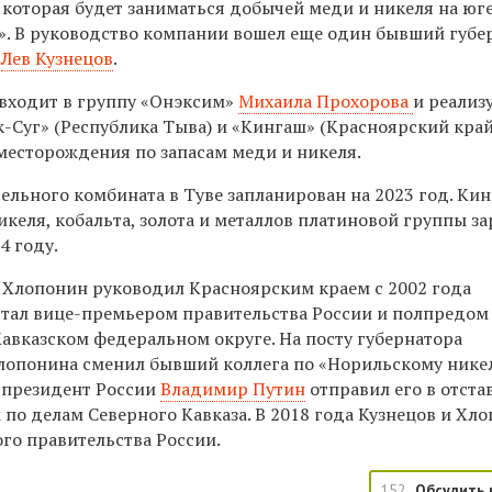
 которая будет заниматься добычей меди и никеля на юг
. В руководство компании вошел еще один бывший губе
—
Лев Кузнецов
.
входит в группу «Онэксим»
Михаила Прохорова
и реализ
-Суг» (Республика Тыва) и «Кингаш» (Красноярский край)
месторождения по запасам меди и никеля.
ельного комбината в Туве запланирован на 2023 год. Ки
келя, кобальта, золота и металлов платиновой группы за
4 году.
Хлопонин руководил Красноярским краем с 2002 года
 стал вице-премьером правительства России и полпредом
Кавказском федеральном округе. На посту губернатора
лопонина сменил бывший коллега по «Норильскому нике
а президент России
Владимир Путин
отправил его в отста
по делам Северного Кавказа. В 2018 года Кузнецов и Хл
ого правительства России.
152
Обсудить 