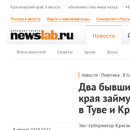
Красноярский край, 6 августа
обновлено: пять минут назад
+1
Погода в августе
Карта отключений воды
Спецпроект «Чисты
Новости
Лента новостей
Сюжеты
Архив
Досье
/
,
Новости
Политика
В С
Два бывши
края займ
в Туве и К
Экс-губернатор Красн
4 апреля 2019 15:22