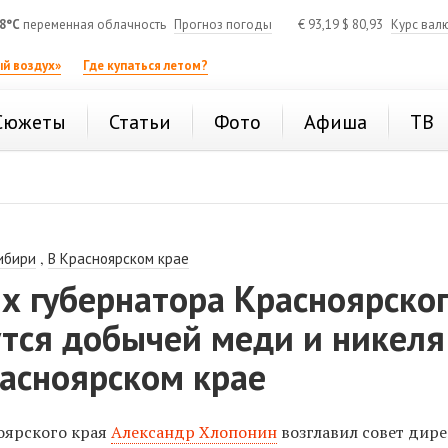
8°C
переменная облачность
Прогноз погоды
€
93,19
$
80,93
Курс вал
й воздух»
Где купаться летом?
Сюжеты
Статьи
Фото
Афиша
ТВ
,
ибири
В Красноярском крае
х губернатора Красноярско
утся добычей меди и никеля
расноярском крае
оярского края
Александр Хлопонин
возглавил совет дир