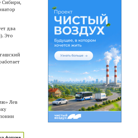
е Сибири,
рнатор
ует два
. Это
нгашский
работает
лю» Лев
вку
опонин
на форуме