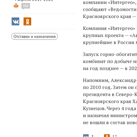
компании «Интергео»,
152
сообщают «Ведомости»
Красноярского края 
Компания «Интергео» 
крупных проекта — «Ак
Отставки и назначения
крупнейшие в России 
Запуск горно-обогатит
комбинат по добыче ни
на год позднее — в 202
Напомним, Александр 
по 2010 год. Затем он
президента в Северо-
Красноярского края Х
Кузнецов. Через 4 год
и назначил министром 
не вошли в состав нов
3
17