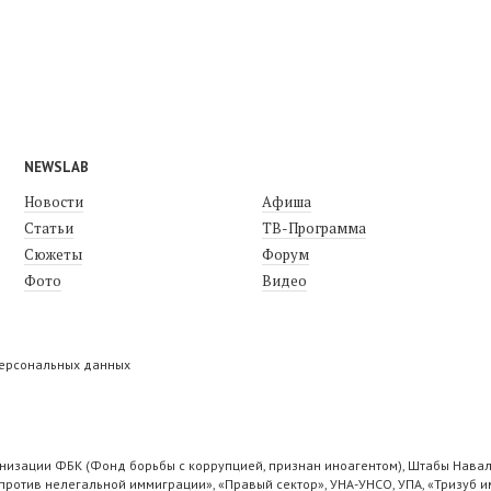
NEWSLAB
Новости
Афиша
Статьи
ТВ-Программа
Сюжеты
Форум
Фото
Видео
персональных данных
низации ФБК (Фонд борьбы с коррупцией, признан иноагентом), Штабы Навал
ротив нелегальной иммиграции», «Правый сектор», УНА-УНСО, УПА, «Тризуб и