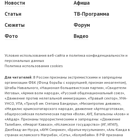
Новости
Афиша
Статьи
ТВ-Программа
Сюжеты
Форум
Фото
Видео
Условия использования веб-сайта и политика конфиденциальности и
персональных данных
Политика использования cookies
Для читателей:
В России признаны экстремистскими и запрещены
организации ФБК (Фонд борьбы с коррупцией, признан иноагентом),
Штабы Навального, «Национал-большевистская партия», «Свидетели
Иеговы», «Армия воли народа», «Русский общенациональный союз»,
«Движение против нелегальной иммиграции», «Правый сектор», УНА-
УНСО, УПА, «Тризуб им. Степана Бандеры», «Мизантропик дивижн»,
«Меджлис крымскотатарского народа», движение «Артподготовка»,
общероссийская политическая партия «Воля», АУЕ, батальоны «Азов» и
«Айдар». Признаны террористическими и запрещены: «Движение
Талибан», «Имарат Кавказ», «Исламское государство» (ИГ, ИГИЛ),
Джебхад-ан-Нусра, «АУМ Синрике», «Братья-мусульмане», «Аль-Каида в
странах исламского Магриба», «Сеть», «Колумбайн». В РФ признана