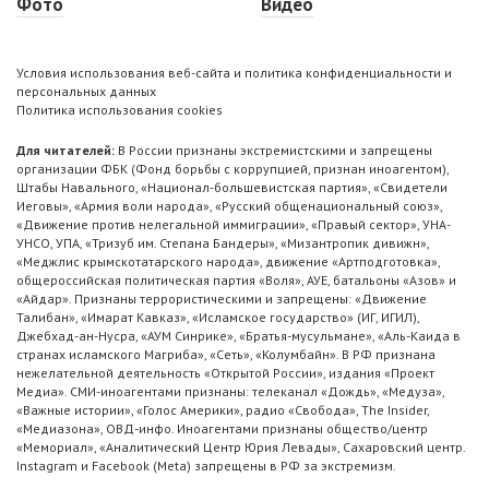
Фото
Видео
Условия использования веб-сайта и политика конфиденциальности и
персональных данных
Политика использования cookies
Для читателей:
В России признаны экстремистскими и запрещены
организации ФБК (Фонд борьбы с коррупцией, признан иноагентом),
Штабы Навального, «Национал-большевистская партия», «Свидетели
Иеговы», «Армия воли народа», «Русский общенациональный союз»,
«Движение против нелегальной иммиграции», «Правый сектор», УНА-
УНСО, УПА, «Тризуб им. Степана Бандеры», «Мизантропик дивижн»,
«Меджлис крымскотатарского народа», движение «Артподготовка»,
общероссийская политическая партия «Воля», АУЕ, батальоны «Азов» и
«Айдар». Признаны террористическими и запрещены: «Движение
Талибан», «Имарат Кавказ», «Исламское государство» (ИГ, ИГИЛ),
Джебхад-ан-Нусра, «АУМ Синрике», «Братья-мусульмане», «Аль-Каида в
странах исламского Магриба», «Сеть», «Колумбайн». В РФ признана
нежелательной деятельность «Открытой России», издания «Проект
Медиа». СМИ-иноагентами признаны: телеканал «Дождь», «Медуза»,
«Важные истории», «Голос Америки», радио «Свобода», The Insider,
«Медиазона», ОВД-инфо. Иноагентами признаны общество/центр
«Мемориал», «Аналитический Центр Юрия Левады», Сахаровский центр.
Instagram и Facebook (Metа) запрещены в РФ за экстремизм.