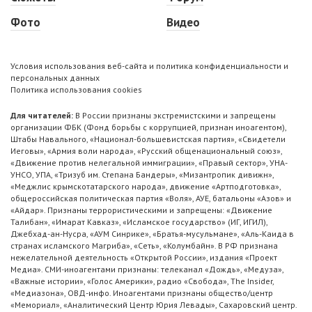
Фото
Видео
Условия использования веб-сайта и политика конфиденциальности и
персональных данных
Политика использования cookies
Для читателей:
В России признаны экстремистскими и запрещены
организации ФБК (Фонд борьбы с коррупцией, признан иноагентом),
Штабы Навального, «Национал-большевистская партия», «Свидетели
Иеговы», «Армия воли народа», «Русский общенациональный союз»,
«Движение против нелегальной иммиграции», «Правый сектор», УНА-
УНСО, УПА, «Тризуб им. Степана Бандеры», «Мизантропик дивижн»,
«Меджлис крымскотатарского народа», движение «Артподготовка»,
общероссийская политическая партия «Воля», АУЕ, батальоны «Азов» и
«Айдар». Признаны террористическими и запрещены: «Движение
Талибан», «Имарат Кавказ», «Исламское государство» (ИГ, ИГИЛ),
Джебхад-ан-Нусра, «АУМ Синрике», «Братья-мусульмане», «Аль-Каида в
странах исламского Магриба», «Сеть», «Колумбайн». В РФ признана
нежелательной деятельность «Открытой России», издания «Проект
Медиа». СМИ-иноагентами признаны: телеканал «Дождь», «Медуза»,
«Важные истории», «Голос Америки», радио «Свобода», The Insider,
«Медиазона», ОВД-инфо. Иноагентами признаны общество/центр
«Мемориал», «Аналитический Центр Юрия Левады», Сахаровский центр.