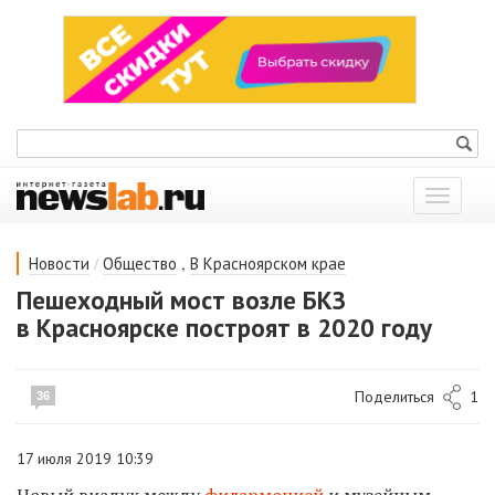
Показат
меню
/
,
Новости
Общество
В Красноярском крае
Пешеходный мост возле БКЗ
в Красноярске построят в 2020 году
Поделиться
1
36
17 июля 2019 10:39
Новый виадук между
филармонией
и музейным