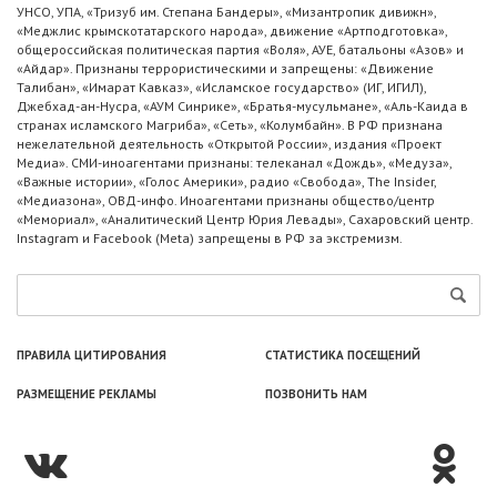
УНСО, УПА, «Тризуб им. Степана Бандеры», «Мизантропик дивижн»,
«Меджлис крымскотатарского народа», движение «Артподготовка»,
общероссийская политическая партия «Воля», АУЕ, батальоны «Азов» и
«Айдар». Признаны террористическими и запрещены: «Движение
Талибан», «Имарат Кавказ», «Исламское государство» (ИГ, ИГИЛ),
Джебхад-ан-Нусра, «АУМ Синрике», «Братья-мусульмане», «Аль-Каида в
странах исламского Магриба», «Сеть», «Колумбайн». В РФ признана
нежелательной деятельность «Открытой России», издания «Проект
Медиа». СМИ-иноагентами признаны: телеканал «Дождь», «Медуза»,
«Важные истории», «Голос Америки», радио «Свобода», The Insider,
«Медиазона», ОВД-инфо. Иноагентами признаны общество/центр
«Мемориал», «Аналитический Центр Юрия Левады», Сахаровский центр.
Instagram и Facebook (Metа) запрещены в РФ за экстремизм.
ПРАВИЛА ЦИТИРОВАНИЯ
СТАТИСТИКА ПОСЕЩЕНИЙ
РАЗМЕЩЕНИЕ РЕКЛАМЫ
ПОЗВОНИТЬ НАМ