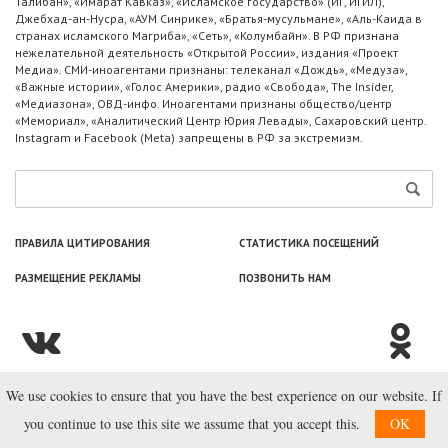
Талибан», «Имарат Кавказ», «Исламское государство» (ИГ, ИГИЛ),
Джебхад-ан-Нусра, «АУМ Синрике», «Братья-мусульмане», «Аль-Каида в
странах исламского Магриба», «Сеть», «Колумбайн». В РФ признана
нежелательной деятельность «Открытой России», издания «Проект
Медиа». СМИ-иноагентами признаны: телеканал «Дождь», «Медуза»,
«Важные истории», «Голос Америки», радио «Свобода», The Insider,
«Медиазона», ОВД-инфо. Иноагентами признаны общество/центр
«Мемориал», «Аналитический Центр Юрия Левады», Сахаровский центр.
Instagram и Facebook (Metа) запрещены в РФ за экстремизм.
ПРАВИЛА ЦИТИРОВАНИЯ
СТАТИСТИКА ПОСЕЩЕНИЙ
РАЗМЕЩЕНИЕ РЕКЛАМЫ
ПОЗВОНИТЬ НАМ
We use cookies to ensure that you have the best experience on our website. If
© ООО «Лаборатория Новоcтей», 2003—2026.
you continue to use this site we assume that you accept this.
OK