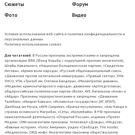
Сюжеты
Форум
Фото
Видео
Условия использования веб-сайта и политика конфиденциальности и
персональных данных
Политика использования cookies
Для читателей:
В России признаны экстремистскими и запрещены
организации ФБК (Фонд борьбы с коррупцией, признан иноагентом),
Штабы Навального, «Национал-большевистская партия», «Свидетели
Иеговы», «Армия воли народа», «Русский общенациональный союз»,
«Движение против нелегальной иммиграции», «Правый сектор», УНА-
УНСО, УПА, «Тризуб им. Степана Бандеры», «Мизантропик дивижн»,
«Меджлис крымскотатарского народа», движение «Артподготовка»,
общероссийская политическая партия «Воля», АУЕ, батальоны «Азов» и
«Айдар». Признаны террористическими и запрещены: «Движение
Талибан», «Имарат Кавказ», «Исламское государство» (ИГ, ИГИЛ),
Джебхад-ан-Нусра, «АУМ Синрике», «Братья-мусульмане», «Аль-Каида в
странах исламского Магриба», «Сеть», «Колумбайн». В РФ признана
нежелательной деятельность «Открытой России», издания «Проект
Медиа». СМИ-иноагентами признаны: телеканал «Дождь», «Медуза»,
«Важные истории», «Голос Америки», радио «Свобода», The Insider,
«Медиазона», ОВД-инфо. Иноагентами признаны общество/центр