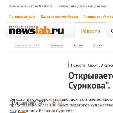
Красноярский край, 8 августа
обновлено: десять минут назад
Погода в августе
Карта отключений воды
Спецпроект «Чисты
Новости
Лента новостей
Сюжеты
Архив
Досье
/
,
Новости
Спорт
В Крас
Открываетс
Сурикова".
Сегодня в городском выставочном зале начнет свою 
17 января 2003 13:00
0
представлено более 100 работ педагогов художеств
дня рождения Василия Сурикова.