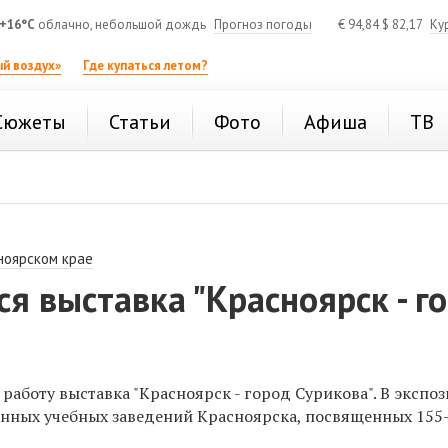
+16°C
облачно, небольшой дождь
Прогноз погоды
€
94,84
$
82,17
Ку
й воздух»
Где купаться летом?
Сюжеты
Статьи
Фото
Афиша
ТВ
ноярском крае
я выставка "Красноярск - г
работу выставка "Красноярск - город Сурикова". В экспо
енных учебных заведений Красноярска, посвященных 155