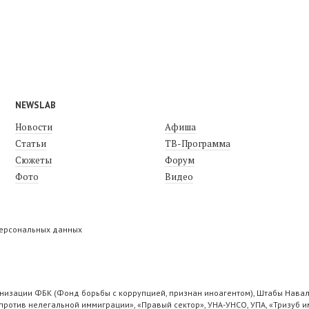
NEWSLAB
Новости
Афиша
Статьи
ТВ-Программа
Сюжеты
Форум
Фото
Видео
персональных данных
низации ФБК (Фонд борьбы с коррупцией, признан иноагентом), Штабы Навал
ротив нелегальной иммиграции», «Правый сектор», УНА-УНСО, УПА, «Тризуб и