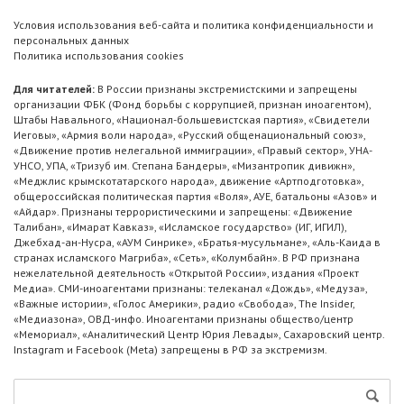
Условия использования веб-сайта и политика конфиденциальности и
персональных данных
Политика использования cookies
Для читателей:
В России признаны экстремистскими и запрещены
организации ФБК (Фонд борьбы с коррупцией, признан иноагентом),
Штабы Навального, «Национал-большевистская партия», «Свидетели
Иеговы», «Армия воли народа», «Русский общенациональный союз»,
«Движение против нелегальной иммиграции», «Правый сектор», УНА-
УНСО, УПА, «Тризуб им. Степана Бандеры», «Мизантропик дивижн»,
«Меджлис крымскотатарского народа», движение «Артподготовка»,
общероссийская политическая партия «Воля», АУЕ, батальоны «Азов» и
«Айдар». Признаны террористическими и запрещены: «Движение
Талибан», «Имарат Кавказ», «Исламское государство» (ИГ, ИГИЛ),
Джебхад-ан-Нусра, «АУМ Синрике», «Братья-мусульмане», «Аль-Каида в
странах исламского Магриба», «Сеть», «Колумбайн». В РФ признана
нежелательной деятельность «Открытой России», издания «Проект
Медиа». СМИ-иноагентами признаны: телеканал «Дождь», «Медуза»,
«Важные истории», «Голос Америки», радио «Свобода», The Insider,
«Медиазона», ОВД-инфо. Иноагентами признаны общество/центр
«Мемориал», «Аналитический Центр Юрия Левады», Сахаровский центр.
Instagram и Facebook (Metа) запрещены в РФ за экстремизм.