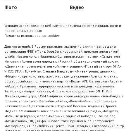
Фото
Видео
Условия использования веб-сайта и политика конфиденциальности и
персональных данных
Политика использования cookies
Для читателей:
В России признаны экстремистскими и запрещены
организации ФБК (Фонд борьбы с коррупцией, признан иноагентом),
Штабы Навального, «Национал-большевистская партия», «Свидетели
Иеговы», «Армия воли народа», «Русский общенациональный союз»,
«Движение против нелегальной иммиграции», «Правый сектор», УНА-
УНСО, УПА, «Тризуб им. Степана Бандеры», «Мизантропик дивижн»,
«Меджлис крымскотатарского народа», движение «Артподготовка»,
общероссийская политическая партия «Воля», АУЕ, батальоны «Азов» и
«Айдар». Признаны террористическими и запрещены: «Движение
Талибан», «Имарат Кавказ», «Исламское государство» (ИГ, ИГИЛ),
Джебхад-ан-Нусра, «АУМ Синрике», «Братья-мусульмане», «Аль-Каида в
странах исламского Магриба», «Сеть», «Колумбайн». В РФ признана
нежелательной деятельность «Открытой России», издания «Проект
Медиа». СМИ-иноагентами признаны: телеканал «Дождь», «Медуза»,
«Важные истории», «Голос Америки», радио «Свобода», The Insider,
«Медиазона», ОВД-инфо. Иноагентами признаны общество/центр
«Мемориал», «Аналитический Центр Юрия Левады», Сахаровский центр.
Instagram и Facebook (Metа) запрещены в РФ за экстремизм.