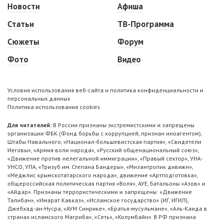
Новости
Афиша
Статьи
ТВ-Программа
Сюжеты
Форум
Фото
Видео
Условия использования веб-сайта и политика конфиденциальности и
персональных данных
Политика использования cookies
Для читателей:
В России признаны экстремистскими и запрещены
организации ФБК (Фонд борьбы с коррупцией, признан иноагентом),
Штабы Навального, «Национал-большевистская партия», «Свидетели
Иеговы», «Армия воли народа», «Русский общенациональный союз»,
«Движение против нелегальной иммиграции», «Правый сектор», УНА-
УНСО, УПА, «Тризуб им. Степана Бандеры», «Мизантропик дивижн»,
«Меджлис крымскотатарского народа», движение «Артподготовка»,
общероссийская политическая партия «Воля», АУЕ, батальоны «Азов» и
«Айдар». Признаны террористическими и запрещены: «Движение
Талибан», «Имарат Кавказ», «Исламское государство» (ИГ, ИГИЛ),
Джебхад-ан-Нусра, «АУМ Синрике», «Братья-мусульмане», «Аль-Каида в
странах исламского Магриба», «Сеть», «Колумбайн». В РФ признана