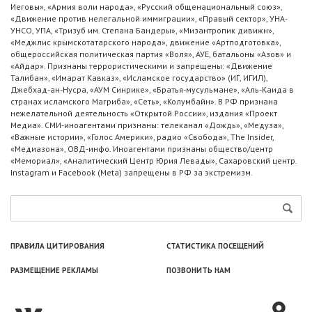
Иеговы», «Армия воли народа», «Русский общенациональный союз»,
«Движение против нелегальной иммиграции», «Правый сектор», УНА-
УНСО, УПА, «Тризуб им. Степана Бандеры», «Мизантропик дивижн»,
«Меджлис крымскотатарского народа», движение «Артподготовка»,
общероссийская политическая партия «Воля», АУЕ, батальоны «Азов» и
«Айдар». Признаны террористическими и запрещены: «Движение
Талибан», «Имарат Кавказ», «Исламское государство» (ИГ, ИГИЛ),
Джебхад-ан-Нусра, «АУМ Синрике», «Братья-мусульмане», «Аль-Каида в
странах исламского Магриба», «Сеть», «Колумбайн». В РФ признана
нежелательной деятельность «Открытой России», издания «Проект
Медиа». СМИ-иноагентами признаны: телеканал «Дождь», «Медуза»,
«Важные истории», «Голос Америки», радио «Свобода», The Insider,
«Медиазона», ОВД-инфо. Иноагентами признаны общество/центр
«Мемориал», «Аналитический Центр Юрия Левады», Сахаровский центр.
Instagram и Facebook (Metа) запрещены в РФ за экстремизм.
ПРАВИЛА ЦИТИРОВАНИЯ
СТАТИСТИКА ПОСЕЩЕНИЙ
РАЗМЕЩЕНИЕ РЕКЛАМЫ
ПОЗВОНИТЬ НАМ