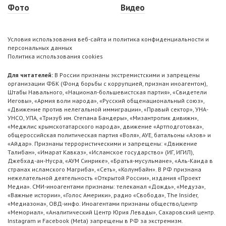
Фото
Видео
Условия использования веб-сайта и политика конфиденциальности и
персональных данных
Политика использования cookies
Для читателей:
В России признаны экстремистскими и запрещены
организации ФБК (Фонд борьбы с коррупцией, признан иноагентом),
Штабы Навального, «Национал-большевистская партия», «Свидетели
Иеговы», «Армия воли народа», «Русский общенациональный союз»,
«Движение против нелегальной иммиграции», «Правый сектор», УНА-
УНСО, УПА, «Тризуб им. Степана Бандеры», «Мизантропик дивижн»,
«Меджлис крымскотатарского народа», движение «Артподготовка»,
общероссийская политическая партия «Воля», АУЕ, батальоны «Азов» и
«Айдар». Признаны террористическими и запрещены: «Движение
Талибан», «Имарат Кавказ», «Исламское государство» (ИГ, ИГИЛ),
Джебхад-ан-Нусра, «АУМ Синрике», «Братья-мусульмане», «Аль-Каида в
странах исламского Магриба», «Сеть», «Колумбайн». В РФ признана
нежелательной деятельность «Открытой России», издания «Проект
Медиа». СМИ-иноагентами признаны: телеканал «Дождь», «Медуза»,
«Важные истории», «Голос Америки», радио «Свобода», The Insider,
«Медиазона», ОВД-инфо. Иноагентами признаны общество/центр
«Мемориал», «Аналитический Центр Юрия Левады», Сахаровский центр.
Instagram и Facebook (Metа) запрещены в РФ за экстремизм.