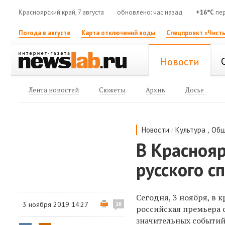
Красноярский край, 7 августа
обновлено: час назад
+16°C
пер
Погода в августе
Карта отключений воды
Спецпроект «Чисты
Новости
Лента новостей
Сюжеты
Архив
Досье
/
,
Новости
Культура
Общ
В Краснояр
русского с
Сегодня, 3 ноября, в 
3 ноября 2019 14:27
16
российская премьера с
значительных событий