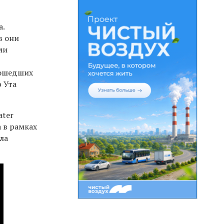
а.
в они
ми
зошедших
 Ута
ater
 в рамках
ла