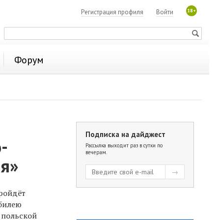
18+
Регистрация профиля
Войти
Форум
Подписка на дайджест
-
Рассылка выходит раз в сутки по
вечерам.
тя»
пройдёт
билею
 польской