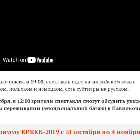
чало показа
в 19:00,
спектакль идет на английском языке
ом, польском и немецком, есть субтитры на русском.
ября, в 12:00 зрители спектакля смогут обсудить уви
ы переживаний (эмоциональный багаж) в Павильон
.
амму КРЯКК-2019 с 31 октября по 4 ноябр