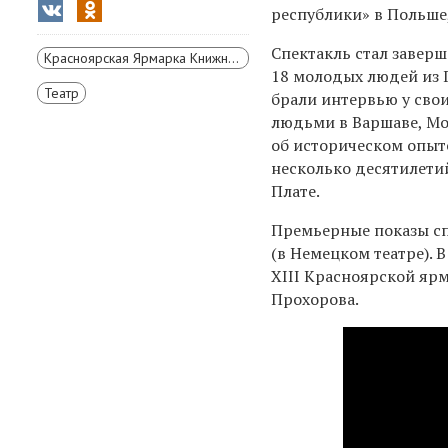
республики» в Польше
Спектакль стал заверш
Красноярская Ярмарка Книжной Культуры
18 молодых людей из 
Театр
брали интервью у сво
людьми в Варшаве, Мо
об историческом опыт
несколько десятилети
Плате.
Премьерные показы спе
(в Немецком театре). 
XIII Красноярской яр
Прохорова.