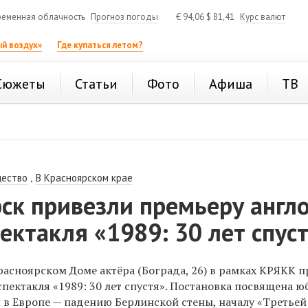
еменная облачность
Прогноз погоды
€
94,06
$
81,41
Курс валют
й воздух»
Где купаться летом?
Сюжеты
Статьи
Фото
Афиша
ТВ
,
ество
В Красноярском крае
ск привезли премьеру англо
пектакля «1989: 30 лет спус
красноярском Доме актёра (Бограда, 26) в рамках КРЯКК 
пектакля «1989: 30 лет спустя». Постановка
посвящена ю
 в Европе — падению Берлинской стены, началу «Третьей