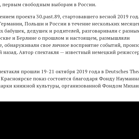
, первым свободным выборам в России.
ением проекта 30.past.89, стартовавшего весной 2019 год
Германии, Польши и России в течение нескольких месяце
их бабушек, дедушек и родителей, разговаривали с разны
скве и Берлине о прошлом и настоящем, размышляли
е, обнаруживали свое личное восприятие событий, прои
й назад. Автор спектакля — известный немецкий режиссер
ктакля прошли 19-21 октября 2019 года в Deutsches The
В Красноярске показ состоится благодаря Фонду Науманна
марки книжной культуры, организованной Фондом Михаи