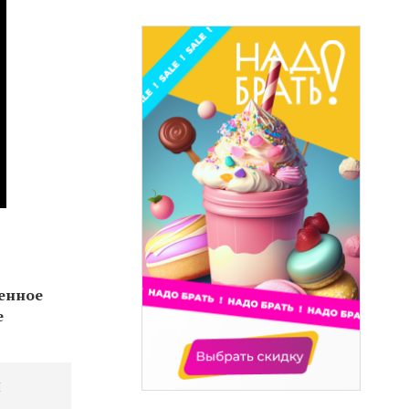
денное
е
я