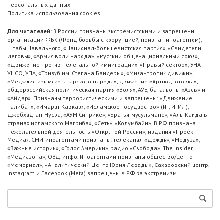
персональных данных
Политика использования cookies
Для читателей:
В России признаны экстремистскими и запрещены
организации ФБК (Фонд борьбы с коррупцией, признан иноагентом),
Штабы Навального, «Национал-большевистская партия», «Свидетели
Иеговы», «Армия воли народа», «Русский общенациональный союз»,
«Движение против нелегальной иммиграции», «Правый сектор», УНА-
УНСО, УПА, «Тризуб им. Степана Бандеры», «Мизантропик дивижн»,
«Меджлис крымскотатарского народа», движение «Артподготовка»,
общероссийская политическая партия «Воля», АУЕ, батальоны «Азов» и
«Айдар». Признаны террористическими и запрещены: «Движение
Талибан», «Имарат Кавказ», «Исламское государство» (ИГ, ИГИЛ),
Джебхад-ан-Нусра, «АУМ Синрике», «Братья-мусульмане», «Аль-Каида в
странах исламского Магриба», «Сеть», «Колумбайн». В РФ признана
нежелательной деятельность «Открытой России», издания «Проект
Медиа». СМИ-иноагентами признаны: телеканал «Дождь», «Медуза»,
«Важные истории», «Голос Америки», радио «Свобода», The Insider,
«Медиазона», ОВД-инфо. Иноагентами признаны общество/центр
«Мемориал», «Аналитический Центр Юрия Левады», Сахаровский центр.
Instagram и Facebook (Metа) запрещены в РФ за экстремизм.