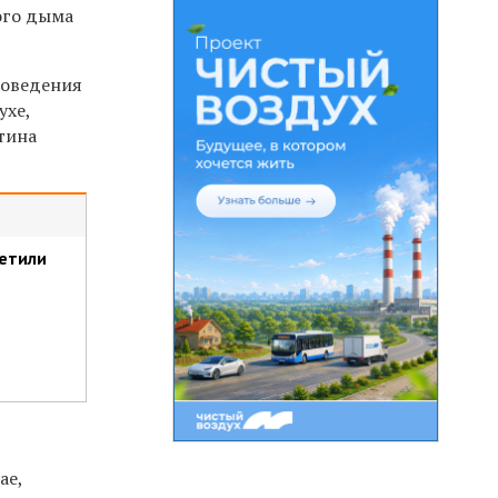
ого дыма
роведения
ухе,
отина
ретили
ае,