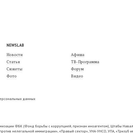
NEWSLAB
Новости
Афиша
Статьи
ТВ-Программа
Сюжеты
Форум
Фото
Видео
персональных данных
низации ФБК (Фонд борьбы с коррупцией, признан иноагентом), Штабы Навал
ротив нелегальной иммиграции», «Правый сектор», УНА-УНСО, УПА, «Тризуб и