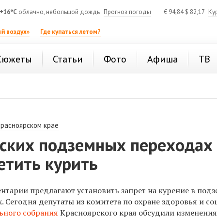
+16°C
облачно, небольшой дождь
Прогноз погоды
€
94,84
$
82,17
Ку
й воздух»
Где купаться летом?
Сюжеты
Статьи
Фото
Афиша
ТВ
Красноярском крае
рских подземных переходах
етить курить
нтарии предлагают установить запрет на курение в под
. Сегодня депутаты из комитета по охране здоровья и с
ьного собрания
Красноярского края обсудили изменения 