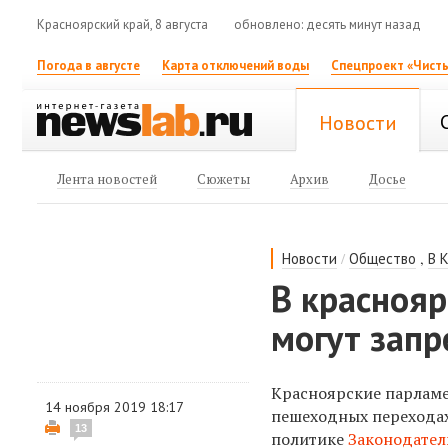
Красноярский край, 8 августа
обновлено: десять минут назад
Погода в августе
Карта отключений воды
Спецпроект «Чисты
Новости
Лента новостей
Сюжеты
Архив
Досье
/
,
Новости
Общество
В 
В красноя
могут запр
Красноярские парламе
14 ноября 2019 18:17
пешеходных переходах
13
политике
Законодател