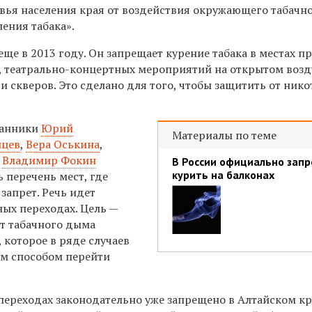
овья населения края от воздействия окружающего табачн
ения табака».
ще в 2013 году. Он запрещает курение табака в местах п
 театрально-концертных мероприятий на открытом возд
и скверов. Это сделано для того, чтобы защитить от ник
ранники
Юрий
Материалы по теме
йцев
,
Вера Оськина
,
и
Владимир Фокин
В России официально зап
курить на балконах
 перечень мест, где
 запрет. Речь идет
ых переходах. Цель —
т табачного дыма
 которое в ряде случаев
м способом перейти
переходах законодательно уже запрещено в Алтайском кр