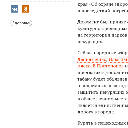
края «Об охране здор
и последствий потребл
Документ был принят е
Здоровье
культурно-зрелищных,
на территории парков 
некурящих.
Сейчас народные изб
Данильченко
,
Илья За
Алексей Протопопов
предлагают дополнить
табаку будет объявлен
о подземных пешеходн
защитить некурящих о
в общественном месте,
является единственны
дорогу в городе.
Курить в пешеходных 