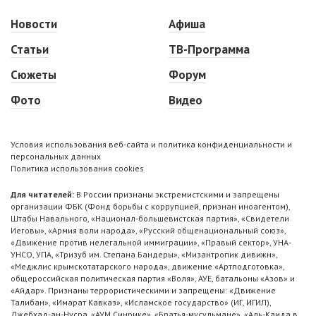
Новости
Афиша
Статьи
ТВ-Программа
Сюжеты
Форум
Фото
Видео
Условия использования веб-сайта и политика конфиденциальности и
персональных данных
Политика использования cookies
Для читателей:
В России признаны экстремистскими и запрещены
организации ФБК (Фонд борьбы с коррупцией, признан иноагентом),
Штабы Навального, «Национал-большевистская партия», «Свидетели
Иеговы», «Армия воли народа», «Русский общенациональный союз»,
«Движение против нелегальной иммиграции», «Правый сектор», УНА-
УНСО, УПА, «Тризуб им. Степана Бандеры», «Мизантропик дивижн»,
«Меджлис крымскотатарского народа», движение «Артподготовка»,
общероссийская политическая партия «Воля», АУЕ, батальоны «Азов» и
«Айдар». Признаны террористическими и запрещены: «Движение
Талибан», «Имарат Кавказ», «Исламское государство» (ИГ, ИГИЛ),
Джебхад-ан-Нусра, «АУМ Синрике», «Братья-мусульмане», «Аль-Каида в