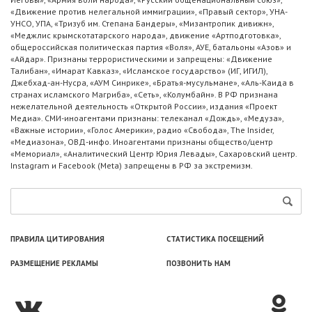
«Движение против нелегальной иммиграции», «Правый сектор», УНА-
УНСО, УПА, «Тризуб им. Степана Бандеры», «Мизантропик дивижн»,
«Меджлис крымскотатарского народа», движение «Артподготовка»,
общероссийская политическая партия «Воля», АУЕ, батальоны «Азов» и
«Айдар». Признаны террористическими и запрещены: «Движение
Талибан», «Имарат Кавказ», «Исламское государство» (ИГ, ИГИЛ),
Джебхад-ан-Нусра, «АУМ Синрике», «Братья-мусульмане», «Аль-Каида в
странах исламского Магриба», «Сеть», «Колумбайн». В РФ признана
нежелательной деятельность «Открытой России», издания «Проект
Медиа». СМИ-иноагентами признаны: телеканал «Дождь», «Медуза»,
«Важные истории», «Голос Америки», радио «Свобода», The Insider,
«Медиазона», ОВД-инфо. Иноагентами признаны общество/центр
«Мемориал», «Аналитический Центр Юрия Левады», Сахаровский центр.
Instagram и Facebook (Metа) запрещены в РФ за экстремизм.
ПРАВИЛА ЦИТИРОВАНИЯ
СТАТИСТИКА ПОСЕЩЕНИЙ
РАЗМЕЩЕНИЕ РЕКЛАМЫ
ПОЗВОНИТЬ НАМ