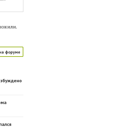
ложили.
на форуме
озбуждено
ома
пался