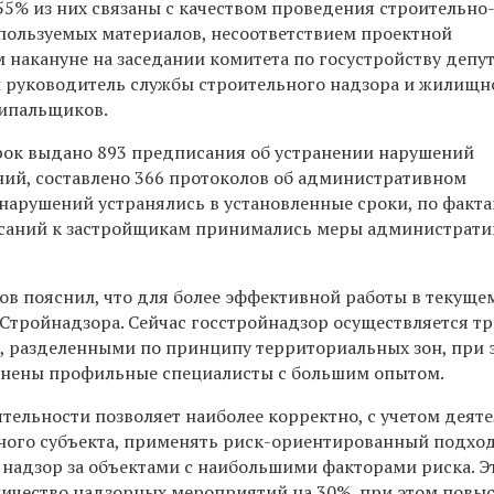
55% из них связаны с качеством проведения строительно
пользуемых материалов, несоответствием проектной
 накануне на заседании комитета по госустройству депу
 р
уководитель службы
строительного надзора и жилищн
ипальщиков.
рок выдано 893 предписания об устранении нарушений
ний, составлено 366 протоколов об административном
нарушений устранялись в установленные сроки, по факт
саний к застройщикам принимались меры администрати
в пояснил, что для более эффективной работы в текуще
 Стройнадзора. Сейчас госстройнадзор осуществляется т
 разделенными по принципу территориальных зон, при 
анены профильные специалисты с большим опытом.
тельности позволяет наиболее корректно, с учетом деят
ого субъекта, применять риск-ориентированный подход
 надзор за объектами с наибольшими факторами риска. Э
личество надзорных мероприятий на 30%, при этом повы