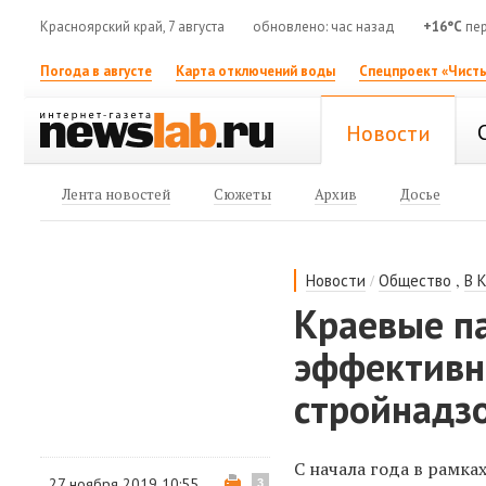
Красноярский край, 7 августа
обновлено: час назад
+16°C
пер
Погода в августе
Карта отключений воды
Спецпроект «Чисты
Новости
Лента новостей
Сюжеты
Архив
Досье
/
,
Новости
Общество
В 
Краевые п
эффективн
стройнадз
С начала года в рамка
27 ноября 2019 10:55
3