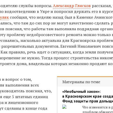
водителю службы вопросы.
Александр Глисков
рассказал,
по водоотведению в Уяре и попросил держать его в курс
уляк
сообщил, что неделю назад был в Каменке Ачинског
лись, что там до сих пор не могут качественно сделать 
в пояснил, что работы там выполняла подрядная органи
эту проблему недобросовестного ремонта можно только в
есовались, насколько актуальна для Красноярска пробле
з разрешительных документов. Евгений Николаевич поясн
 Как правило, речь идет о ситуациях, когда земля получе
разрешение не нужно. Тогда процесс строительства ником
строятся дома, владельцы которых незаконно продают к
и вопрос о том,
Материалы по теме
для выполнения всех
уководитель пояснил, что,
«Необычный закон»:
в Красноярском крае созд
я еще 5 штатных единиц
Фонд защиты прав дольщ
ра и лицензионного
Что изменится в
ут сделаны в конце года
проблем обману