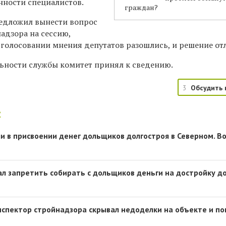
нности специалистов.
граждан?
едложил вынести вопрос
адзора на сессию,
и голосовании мнения депутатов разошлись, и решение от
ности службы комитет принял к сведению.
3
Обсудить 
:
и в присвоении денег дольщиков долгостроя в Северном. В
л запретить собирать с дольщиков деньги на достройку д
нспектор стройнадзора скрывал недоделки на объекте и по