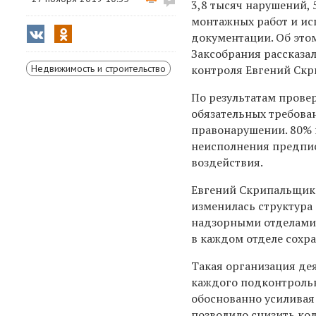
3,8 тысяч нарушений, 
монтажных работ и ис
документации. Об этом
Заксобрания рассказал
Недвижимость и строительство
контроля
Евгений Скр
По результатам прове
обязательных требова
правонарушении. 80% 
неисполнения предпи
воздействия.
Евгений Скрипальщико
изменилась структура
надзорными отделами,
в каждом отделе сохр
Такая организация дея
каждого подконтрольн
обоснованно усиливая
позволило снизить ко