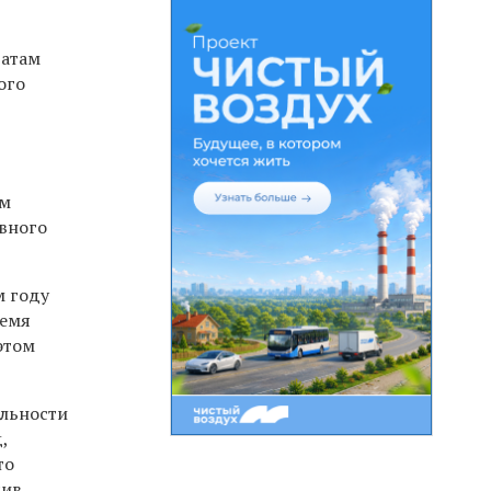
-
татам
ого
ам
вного
м году
ремя
этом
ельности
,
то
сив