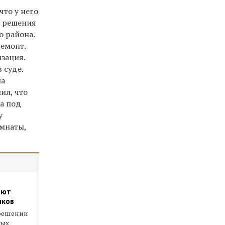
 что у него
е решения
о района.
ремонт.
зация.
 суде.
ма
ил, что
на под
у
омнаты,
ают
иков
 решении
тых