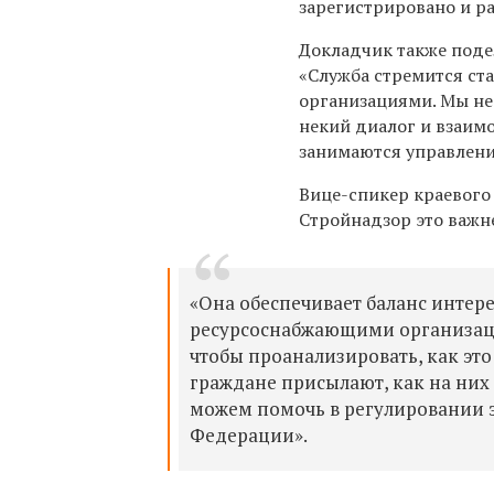
зарегистрировано и рас
Докладчик также поде
«Служба стремится с
организациями. Мы не 
некий диалог и взаим
занимаются управлени
Вице-спикер краевого
Стройнадзор э
то важн
«Она обеспечивает баланс инте
ресурсоснабжающими организаци
чтобы проанализировать, как эт
граждане присылают, как на них 
можем помочь в регулировании э
Федерации».