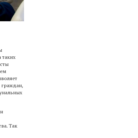
ы
 таких
исты
ием
зволяет
 граждан,
мунальных
ан
ва. Так