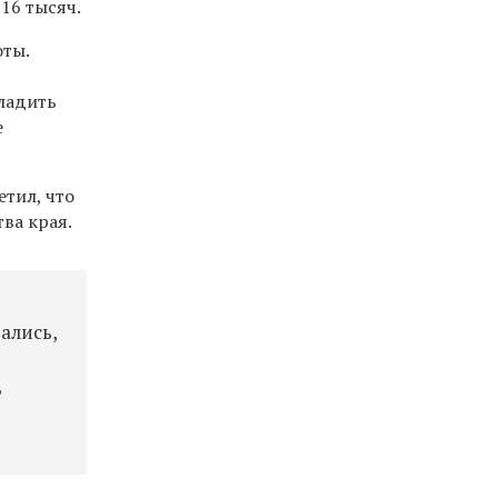
 16 тысяч.
ты.
аладить
е
тил, что
ва края.
ались,
,