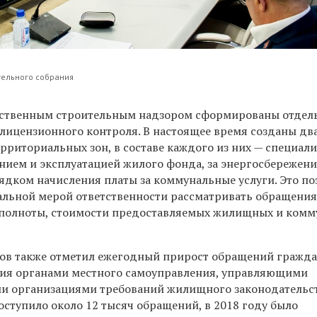
тельного собрания
арственным строительным надзором сформированы отдел
лицензионного контроля. В настоящее время созданы два
рриториальных зон, в составе каждого из них — специал
анием и эксплуатацией жилого фонда, за энергосбережен
ядком начисления платы за коммунальные услуги. Это по
альной мерой ответственности рассматривать обращения
 полноты, стоимости предоставляемых жилищных и ком
ов также отметил ежегодный прирост обращений гражд
ния органами местного самоуправления, управляющими
и организациями требований жилищного законодательст
поступило около 12 тысяч обращений, в 2018 году было