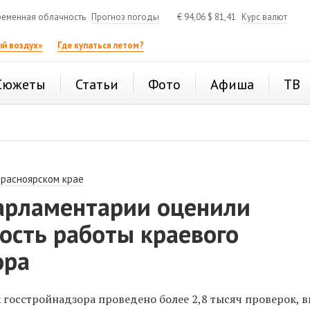
еменная облачность
Прогноз погоды
€
94,06
$
81,41
Курс валют
й воздух»
Где купаться летом?
Сюжеты
Статьи
Фото
Афиша
ТВ
Красноярском крае
арламентарии оценили
ость работы краевого
ора
х госстройнадзора проведено более 2,8 тысяч проверок, 