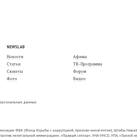
NEWSLAB
Новости
Афиша
Статьи
ТВ-Программа
Сюжеты
Форум
Фото
Видео
персональных данных
низации ФБК (Фонд борьбы с коррупцией, признан иноагентом), Штабы Навал
ротив нелегальной иммиграции», «Правый сектор», УНА-УНСО, УПА, «Тризуб и