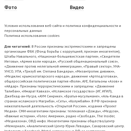
Фото
Видео
Условия использования веб-сайта и политика конфиденциальности и
персональных данных
Политика использования cookies
Для читателей:
В России признаны экстремистскими и запрещены
организации ФБК (Фонд борьбы с коррупцией, признан иноагентом),
Штабы Навального, «Национал-большевистская партия», «Свидетели
Иеговы», «Армия воли народа», «Русский общенациональный союз»,
«Движение против нелегальной иммиграции», «Правый сектор», УНА-
УНСО, УПА, «Тризуб им. Степана Бандеры», «Мизантропик дивижн»,
«Меджлис крымскотатарского народа», движение «Артподготовка»,
общероссийская политическая партия «Воля», АУЕ, батальоны «Азов» и
«Айдар». Признаны террористическими и запрещены: «Движение
Талибан», «Имарат Кавказ», «Исламское государство» (ИГ, ИГИЛ),
Джебхад-ан-Нусра, «АУМ Синрике», «Братья-мусульмане», «Аль-Каида в
странах исламского Магриба», «Сеть», «Колумбайн». В РФ признана
нежелательной деятельность «Открытой России», издания «Проект
Медиа». СМИ-иноагентами признаны: телеканал «Дождь», «Медуза»,
«Важные истории», «Голос Америки», радио «Свобода», The Insider,
«Медиазона», ОВД-инфо. Иноагентами признаны общество/центр
«Мемориал», «Аналитический Центр Юрия Левады», Сахаровский центр.
Instagram и Facebook (Metа) запрещены в РФ за экстремизм.