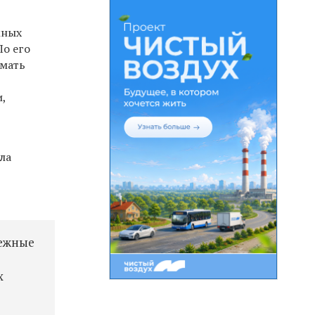
жных
 По его
имать
,
ла
бежные
х