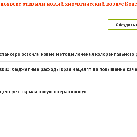
сноярске открыли новый хирургический корпус Кра
1
Обсудить 
:
спансере освоили новые методы лечения колоректального 
вки»: бюджетные расходы края нацелят на повышение кач
оцентре открыли новую операционную