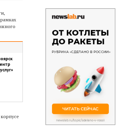
ги,
 рамках
ложного
ноярск
центр
услуг»
 корпусе