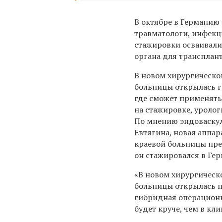
В октябре в Германию 
травматологи, инфекц
стажировки осваивали
органа для трансплан
В новом хирургическо
больницы открылась 
где сможет применять
на стажировке, уролог
По мнению эндоваскул
Евтягина, новая аппа
краевой больницы пре
он стажировался в Ге
«В новом хирургическ
больницы открылась 
гибридная операционн
будет круче, чем в кл