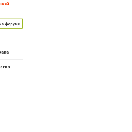
евой
на форуме
рака
ества