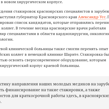
 в новом хирургическом корпусе.
дения стажировок красноярских специалистов в зарубе
выступил губернатор Красноярского края
Александр Усс
.
рован список кандидатов, которые отправились перен
коллег. В течение месяца красноярские врачи работали
 мир специалистами в области кардиохирургии, онкологии
ологии.
аевой клинической больницы также смогли перенять опыт
ейских коллег в немецкой клинике Шарите. Стажировка бы
стью освоить сверхсовременное оборудование, которым
хирургический корпус краевой больницы.
актику направления наших молодых медиков на зару
ть финансирование на такие стажировки, а также
стов для краткосрочной работы здесь, в красноярски
.