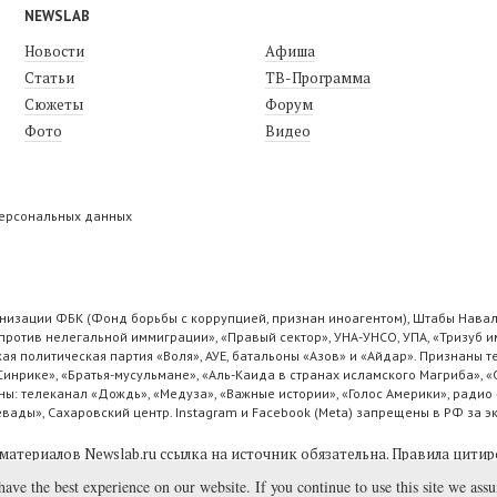
NEWSLAB
Новости
Афиша
Статьи
ТВ-Программа
Сюжеты
Форум
Фото
Видео
персональных данных
низации ФБК (Фонд борьбы с коррупцией, признан иноагентом), Штабы Навал
ротив нелегальной иммиграции», «Правый сектор», УНА-УНСО, УПА, «Тризуб и
ая политическая партия «Воля», АУЕ, батальоны «Азов» и «Айдар». Признаны
 Синрике», «Братья-мусульмане», «Аль-Каида в странах исламского Магриба», 
ы: телеканал «Дождь», «Медуза», «Важные истории», «Голос Америки», радио 
ады», Сахаровский центр. Instagram и Facebook (Metа) запрещены в РФ за э
материалов Newslab.ru ссылка на источник обязательна.
Правила цитир
have the best experience on our website. If you continue to use this site we ass