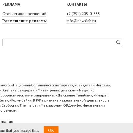
РЕКЛАМА
КОНТАКТЫ
Статистика посещений
+7 (391) 205-0-555
Размещение рекламы
info@newslab.ru
ьного, «Национал-большевистская партия», «Свидетели Иеговы»,
м. Степана Бандеры», «Мизантропик дивижн», «Меджлис
 террористическими и запрещены: «Движение Талибан», «Имарат
«Сеть», «Колумбайн». В РФ признана нежелательной деятельность
«Свобода», The Insider, «Медиазона», ОВД-инфо. Иноагентами
кстремизм.
ования
.
ume that you accept this.
OK