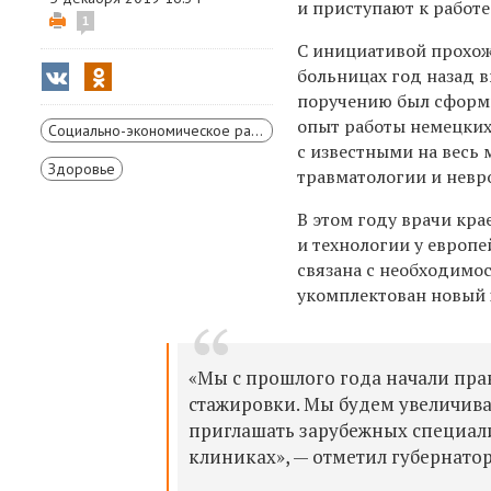
и приступают к работе
1
C инициативой прохож
больницах год назад 
поручению был сформи
опыт работы немецких 
Социально-экономическое развитие Красноярского края
с известными на весь
Здоровье
травматологии и невр
В этом году врачи кр
и технологии у европ
связана с необходимо
укомплектован новый 
«Мы с прошлого года начали пр
стажировки. Мы будем увеличива
приглашать зарубежных специали
клиниках», — отметил губернатор