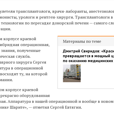
улетели трансплантологи, врачи-лаборанты, анестезиоло
ионисты, урологи и рентген-хирурги. Трансплантологи в
 технологии по пересадке донорской печени — самого с
тации.
м корпусе краевой
Материалы по теме
гибридная операционная,
 знания, полученные
Дмитрий Свиридов: «Крас
превращается в мощный 
ическая служба.
по оказанию медицинских 
ярного хирурга Сергея
ратура в операционной
восходит ту, на которой
рмании.
ом корпусе краевой
прекрасно оборудованная
ая. Аппаратура в нашей операционной и вообще в новом
инике Шарите», — отметил Сергей Евтягин.