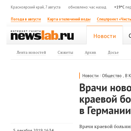
Красноярский край, 7 августа
обновлено: час назад
+19°C
пер
Погода в августе
Карта отключений воды
Спецпроект «Чисты
Новости
Лента новостей
Сюжеты
Архив
Досье
/
,
Новости
Общество
В 
Врачи ново
краевой б
в Германи
Врачи краевой больни
5 декабря 2019 16:34