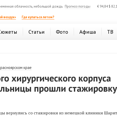
еменная облачность, небольшой дождь
Прогноз погоды
€
94,84
$
82,
й воздух»
Где купаться летом?
Сюжеты
Статьи
Фото
Афиша
ТВ
Красноярском крае
го хирургического корпуса
ольницы прошли стажировк
и
цы вернулись со стажировки из немецкой клиники Шари