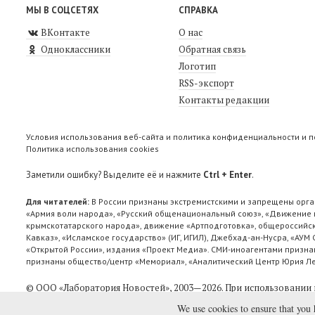
МЫ В СОЦСЕТЯХ
СПРАВКА
ВКонтакте
О нас
Одноклассники
Обратная связь
Логотип
RSS-экспорт
Контакты редакции
Условия использования веб-сайта и политика конфиденциальности и 
Политика использования cookies
Заметили ошибку? Выделите её и нажмите
Ctrl + Enter
.
Для читателей:
В России признаны экстремистскими и запрещены орга
«Армия воли народа», «Русский общенациональный союз», «Движение п
крымскотатарского народа», движение «Артподготовка», общероссийск
Кавказ», «Исламское государство» (ИГ, ИГИЛ), Джебхад-ан-Нусра, «АУМ
«Открытой России», издания «Проект Медиа». СМИ-иноагентами признан
признаны общество/центр «Мемориал», «Аналитический Центр Юрия Лев
© ООО «Лаборатория Новоcтей», 2003—2026.
При использовании 
We use cookies to ensure that you 