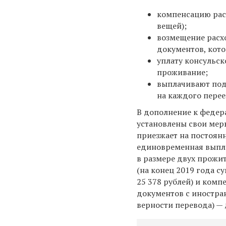
компенсацию расх
вещей);
возмещение расх
документов, кото
уплату консульск
проживание;
выплачивают подъ
на каждого пере
В дополнение к федер
установлены свои мер
приезжает на постоянн
единовременная выпла
в размере двух прож
(на конец 2019 года с
25 378 рублей) и комп
документов с иностра
верности перевода) — 