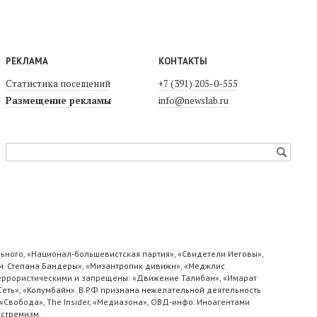
РЕКЛАМА
КОНТАКТЫ
Статистика посещений
+7 (391) 205-0-555
Размещение рекламы
info@newslab.ru
ьного, «Национал-большевистская партия», «Свидетели Иеговы»,
м. Степана Бандеры», «Мизантропик дивижн», «Меджлис
 террористическими и запрещены: «Движение Талибан», «Имарат
«Сеть», «Колумбайн». В РФ признана нежелательной деятельность
«Свобода», The Insider, «Медиазона», ОВД-инфо. Иноагентами
кстремизм.