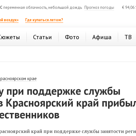
°C
переменная облачность, небольшой дождь
Прогноз погоды
€
94,06
й воздух»
Где купаться летом?
Сюжеты
Статьи
Фото
Афиша
ТВ
Красноярском крае
ду при поддержке службы
в Красноярский край прибы
чественников
 Красноярский край при поддержке службы занятости рег