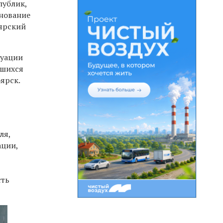
публик,
енование
ярский
туации
вшихся
ярск.
ля,
ации,
сть