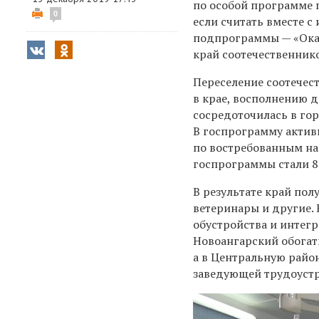
по особой программе 
0
если считать вместе с
подпрограммы — «Ока
край соотечественник
Переселение соотечес
в крае, восполнению 
сосредоточилась в го
В госпрограмму актив
по востребованным на
госпрограммы стали 8
В результате край пол
ветеринары и другие.
обустройства и интегр
Новоангарский обогат
а в Центральную райо
заведующей трудоуст