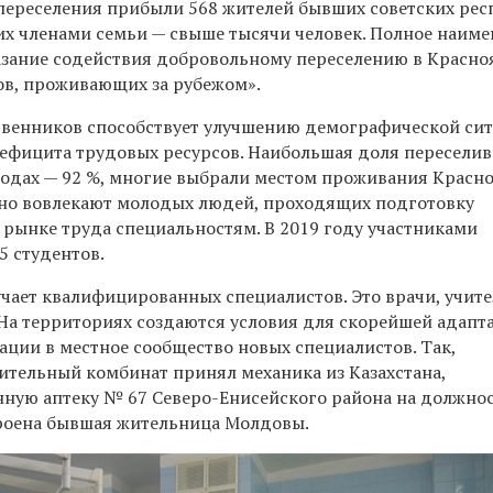
переселения прибыли 568 жителей бывших советских рес
 их членами семьи — свыше тысячи человек. Полное наим
зание содействия добровольному переселению в Красно
ов, проживающих за рубежом».
твенников способствует улучшению демографической си
дефицита трудовых ресурсов. Наибольшая доля пересели
родах — 92 %, многие выбрали местом проживания Красно
но вовлекают молодых людей, проходящих подготовку
 рынке труда специальностям. В 2019 году участниками
5 студентов.
учает квалифицированных специалистов. Это врачи, учите
 На территориях создаются условия для скорейшей адапт
ации в местное сообщество новых специалистов. Так,
ительный комбинат принял механика из Казахстана,
нную аптеку № 67 Северо-Енисейского района на должно
роена бывшая жительница Молдовы.