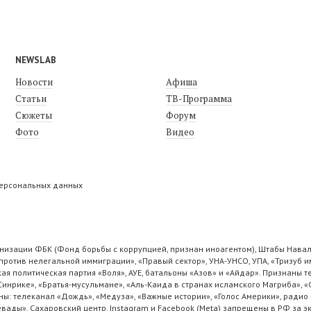
NEWSLAB
Новости
Афиша
Статьи
ТВ-Программа
Сюжеты
Форум
Фото
Видео
персональных данных
низации ФБК (Фонд борьбы с коррупцией, признан иноагентом), Штабы Навал
ротив нелегальной иммиграции», «Правый сектор», УНА-УНСО, УПА, «Тризуб и
ая политическая партия «Воля», АУЕ, батальоны «Азов» и «Айдар». Признаны
 Синрике», «Братья-мусульмане», «Аль-Каида в странах исламского Магриба», 
ы: телеканал «Дождь», «Медуза», «Важные истории», «Голос Америки», радио 
ады», Сахаровский центр. Instagram и Facebook (Metа) запрещены в РФ за э