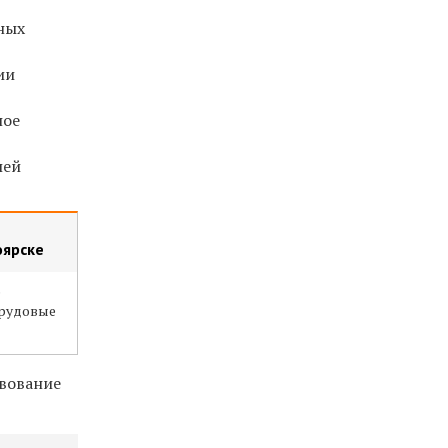
чных
ии
ное
лей
оярске
е
трудовые
твование