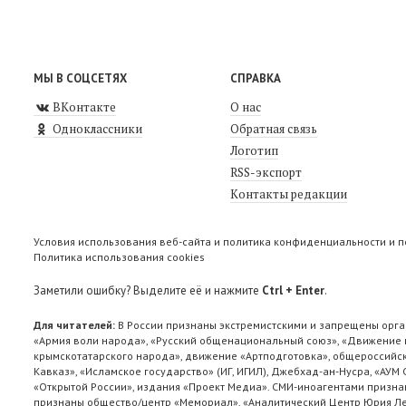
МЫ В СОЦСЕТЯХ
СПРАВКА
ВКонтакте
О нас
Одноклассники
Обратная связь
Логотип
RSS-экспорт
Контакты редакции
Условия использования веб-сайта и политика конфиденциальности и 
Политика использования cookies
Заметили ошибку? Выделите её и нажмите
Ctrl + Enter
.
Для читателей:
В России признаны экстремистскими и запрещены орга
«Армия воли народа», «Русский общенациональный союз», «Движение п
крымскотатарского народа», движение «Артподготовка», общероссийск
Кавказ», «Исламское государство» (ИГ, ИГИЛ), Джебхад-ан-Нусра, «АУМ
«Открытой России», издания «Проект Медиа». СМИ-иноагентами признан
признаны общество/центр «Мемориал», «Аналитический Центр Юрия Лев