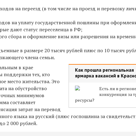
одов на переезд (в том числе на проезд и перевозку ли
одов на уплату государственной пошлины при оформлен
рые дают статус переселенца в РФ;
ого сбора и оформление визы или разрешения на времен
емные в размере 20 тысяч рублей плюс по 10 тысяч руб
езжающего члена семьи.
альным в крае
Как прошла региональная
ы поддержки тех, кто
ярмарка вакансий в Красн
ое место жительства. Это
та на обустройство
Есть ли в регион
конкуренция за 
иточных минимумов
ресурсы?
умма составляет
енсация затрат на перевод
нного языка на русский (плюс госпошлина за свидетельс
до 2 000 рублей.