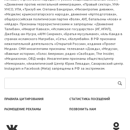
«Движение против нелегальной иммиграции», «Правый сектор», УНА-
УНСО, УПА, «Тризуб им. Степана Бандеры», «Мизантропик дивижн»,
«Меджлис крымскотатарского народа», движение «Артподготовка»,
общероссийская политическая партия «Воля», АУЕ, батальоны «Азов» и
«Айдар». Признаны террористическими и запрещены: «Движение
Талибан», «Имарат Кавказ», «Исламское государство» (ИГ, ИГИЛ),
Джебхад-ан-Нусра, «АУМ Синрике», «Братья-мусульмане», «Аль-Каида в
странах исламского Магриба», «Сеть», «Колумбайн». В РФ признана
нежелательной деятельность «Открытой России», издания «Проект
Медиа». СМИ-иноагентами признаны: телеканал «Дождь», «Медуза»,
«Важные истории», «Голос Америки», радио «Свобода», The Insider,
«Медиазона», ОВД-инфо. Иноагентами признаны общество/центр
«Мемориал», «Аналитический Центр Юрия Левады», Сахаровский центр.
Instagram и Facebook (Metа) запрещены в РФ за экстремизм.
ПРАВИЛА ЦИТИРОВАНИЯ
СТАТИСТИКА ПОСЕЩЕНИЙ
РАЗМЕЩЕНИЕ РЕКЛАМЫ
ПОЗВОНИТЬ НАМ