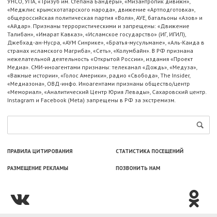
УНСО, УПА, «Тризуб им. Степана Бандеры», «Мизантропик дивижн»,
«Меджлис крымскотатарского народа», движение «Артподготовка»,
общероссийская политическая партия «Воля», АУЕ, батальоны «Азов» и
«Айдар». Признаны террористическими и запрещены: «Движение
Талибан», «Имарат Кавказ», «Исламское государство» (ИГ, ИГИЛ),
Джебхад-ан-Нусра, «АУМ Синрике», «Братья-мусульмане», «Аль-Каида в
странах исламского Магриба», «Сеть», «Колумбайн». В РФ признана
нежелательной деятельность «Открытой России», издания «Проект
Медиа». СМИ-иноагентами признаны: телеканал «Дождь», «Медуза»,
«Важные истории», «Голос Америки», радио «Свобода», The Insider,
«Медиазона», ОВД-инфо. Иноагентами признаны общество/центр
«Мемориал», «Аналитический Центр Юрия Левады», Сахаровский центр.
Instagram и Facebook (Metа) запрещены в РФ за экстремизм.
ПРАВИЛА ЦИТИРОВАНИЯ
СТАТИСТИКА ПОСЕЩЕНИЙ
РАЗМЕЩЕНИЕ РЕКЛАМЫ
ПОЗВОНИТЬ НАМ