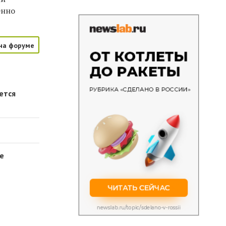
енно
на форуме
ется
де