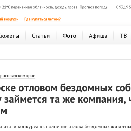
+21°C
переменная облачность, дождь, гроза
Прогноз погоды
€
93,19
$
й воздух»
Где купаться летом?
Сюжеты
Статьи
Фото
Афиша
ТВ
Красноярском крае
рске отловом бездомных соб
у займется та же компания, 
ом
и итоги конкурса выполнение отлова бездомных животны