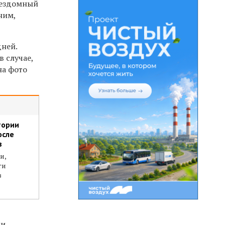
Бездомный
ним,
дней.
в случае,
на фото
тории
осле
в
и,
ги
в
ми