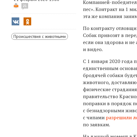
Компанией-победител
21
пес». Контракт на 1 м
эта же компания заним
По контракту отловщи
Собак привозят в пере
Происшествия с животными
если она здорова и не
и видео.
С 1 января 2020 года 
единственным основа
бродячей собаки буде
животного, доставля
физические страдания.
правительство Красно
поправки в порядок 
с безнадзорными живо
с чипами
разрешили л
по заявкам.
На данный момент в К