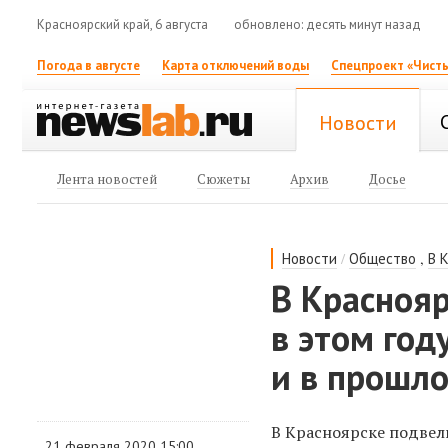
Красноярский край, 6 августа
обновлено: десять минут назад
Погода в августе
Карта отключений воды
Спецпроект «Чисты
Новости
Лента новостей
Сюжеты
Архив
Досье
/
,
Новости
Общество
В 
В Красноя
в этом год
и в прошл
В Красноярске подвел
21 февраля 2020 15:00