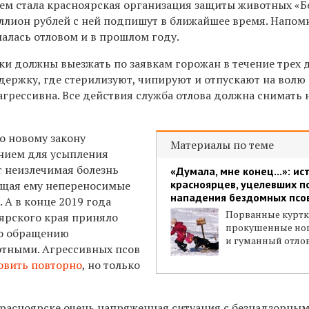
ем стала красноярская организация защиты животных «
иллион рублей с ней подпишут в ближайшее время. Напом
алась отловом и в прошлом году.
ки должны выезжать по заявкам горожан в течение трех 
держку, где стерилизуют, чипируют и отпускают на волю 
 агрессивна. Все действия служба отлова должна снимать 
по новому закону
Материалы по теме
нием для усыпления
т неизлечимая болезнь
«Думала, мне конец...»: ис
красноярцев, уцелевших п
ющая ему непереносимые
нападения бездомных псо
 А в конце 2019 года
Порванные куртк
ярского края приняло
прокушенные но
по обращению
и гуманный отло
тными. Агрессивных псов
овить повторно
,
но только
расноярске очень напряженная ситуация с безнадзорны