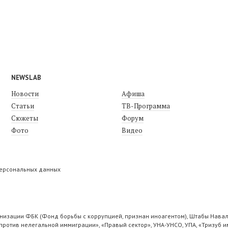
NEWSLAB
Новости
Афиша
Статьи
ТВ-Программа
Сюжеты
Форум
Фото
Видео
персональных данных
низации ФБК (Фонд борьбы с коррупцией, признан иноагентом), Штабы Навал
ротив нелегальной иммиграции», «Правый сектор», УНА-УНСО, УПА, «Тризуб и