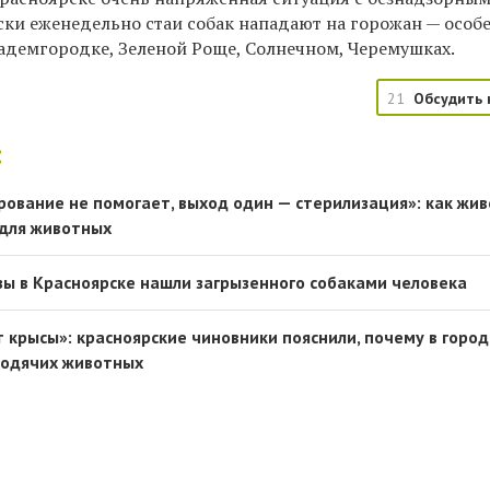
ки еженедельно стаи собак нападают на горожан — особ
адемгородке, Зеленой Роще, Солнечном, Черемушках.
21
Обсудить 
:
рование не помогает, выход один — стерилизация»: как жив
 для животных
ы в Красноярске нашли загрызенного собаками человека
 крысы»: красноярские чиновники пояснили, почему в горо
родячих животных