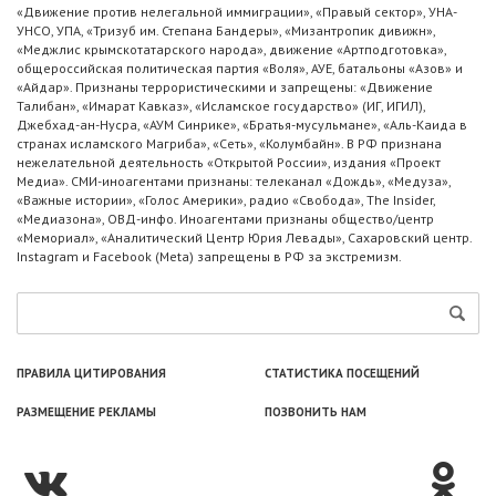
«Движение против нелегальной иммиграции», «Правый сектор», УНА-
УНСО, УПА, «Тризуб им. Степана Бандеры», «Мизантропик дивижн»,
«Меджлис крымскотатарского народа», движение «Артподготовка»,
общероссийская политическая партия «Воля», АУЕ, батальоны «Азов» и
«Айдар». Признаны террористическими и запрещены: «Движение
Талибан», «Имарат Кавказ», «Исламское государство» (ИГ, ИГИЛ),
Джебхад-ан-Нусра, «АУМ Синрике», «Братья-мусульмане», «Аль-Каида в
странах исламского Магриба», «Сеть», «Колумбайн». В РФ признана
нежелательной деятельность «Открытой России», издания «Проект
Медиа». СМИ-иноагентами признаны: телеканал «Дождь», «Медуза»,
«Важные истории», «Голос Америки», радио «Свобода», The Insider,
«Медиазона», ОВД-инфо. Иноагентами признаны общество/центр
«Мемориал», «Аналитический Центр Юрия Левады», Сахаровский центр.
Instagram и Facebook (Metа) запрещены в РФ за экстремизм.
ПРАВИЛА ЦИТИРОВАНИЯ
СТАТИСТИКА ПОСЕЩЕНИЙ
РАЗМЕЩЕНИЕ РЕКЛАМЫ
ПОЗВОНИТЬ НАМ