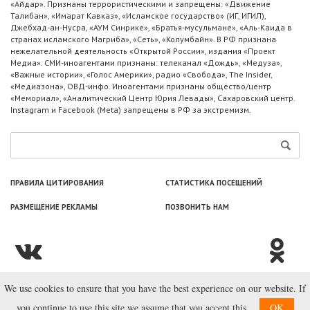
«Айдар». Признаны террористическими и запрещены: «Движение
Талибан», «Имарат Кавказ», «Исламское государство» (ИГ, ИГИЛ),
Джебхад-ан-Нусра, «АУМ Синрике», «Братья-мусульмане», «Аль-Каида в
странах исламского Магриба», «Сеть», «Колумбайн». В РФ признана
нежелательной деятельность «Открытой России», издания «Проект
Медиа». СМИ-иноагентами признаны: телеканал «Дождь», «Медуза»,
«Важные истории», «Голос Америки», радио «Свобода», The Insider,
«Медиазона», ОВД-инфо. Иноагентами признаны общество/центр
«Мемориал», «Аналитический Центр Юрия Левады», Сахаровский центр.
Instagram и Facebook (Metа) запрещены в РФ за экстремизм.
ПРАВИЛА ЦИТИРОВАНИЯ
СТАТИСТИКА ПОСЕЩЕНИЙ
РАЗМЕЩЕНИЕ РЕКЛАМЫ
ПОЗВОНИТЬ НАМ
We use cookies to ensure that you have the best experience on our website. If
© ООО «Лаборатория Новоcтей», 2003—2026.
you continue to use this site we assume that you accept this.
OK