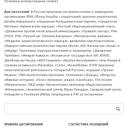
Политика использования cookies
Для читателей:
В России признаны экстремистскими и запрещены
организации ФБК (Фонд борьбы с коррупцией, признан иноагентом),
Штабы Навального, «Национал-большевистская партия», «Свидетели
Иеговы», «Армия воли народа», «Русский общенациональный союз»,
«Движение против нелегальной иммиграции», «Правый сектор», УНА-
УНСО, УПА, «Тризуб им. Степана Бандеры», «Мизантропик дивижн»,
«Меджлис крымскотатарского народа», движение «Артподготовка»,
общероссийская политическая партия «Воля», АУЕ, батальоны «Азов» и
«Айдар». Признаны террористическими и запрещены: «Движение
Талибан», «Имарат Кавказ», «Исламское государство» (ИГ, ИГИЛ),
Джебхад-ан-Нусра, «АУМ Синрике», «Братья-мусульмане», «Аль-Каида в
странах исламского Магриба», «Сеть», «Колумбайн». В РФ признана
нежелательной деятельность «Открытой России», издания «Проект
Медиа». СМИ-иноагентами признаны: телеканал «Дождь», «Медуза»,
«Важные истории», «Голос Америки», радио «Свобода», The Insider,
«Медиазона», ОВД-инфо. Иноагентами признаны общество/центр
«Мемориал», «Аналитический Центр Юрия Левады», Сахаровский центр.
Instagram и Facebook (Metа) запрещены в РФ за экстремизм.
ПРАВИЛА ЦИТИРОВАНИЯ
СТАТИСТИКА ПОСЕЩЕНИЙ