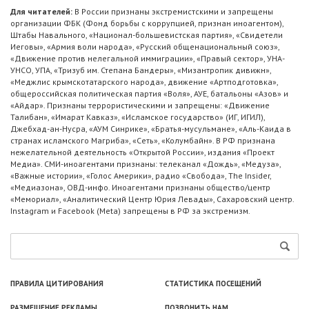
Для читателей:
В России признаны экстремистскими и запрещены
организации ФБК (Фонд борьбы с коррупцией, признан иноагентом),
Штабы Навального, «Национал-большевистская партия», «Свидетели
Иеговы», «Армия воли народа», «Русский общенациональный союз»,
«Движение против нелегальной иммиграции», «Правый сектор», УНА-
УНСО, УПА, «Тризуб им. Степана Бандеры», «Мизантропик дивижн»,
«Меджлис крымскотатарского народа», движение «Артподготовка»,
общероссийская политическая партия «Воля», АУЕ, батальоны «Азов» и
«Айдар». Признаны террористическими и запрещены: «Движение
Талибан», «Имарат Кавказ», «Исламское государство» (ИГ, ИГИЛ),
Джебхад-ан-Нусра, «АУМ Синрике», «Братья-мусульмане», «Аль-Каида в
странах исламского Магриба», «Сеть», «Колумбайн». В РФ признана
нежелательной деятельность «Открытой России», издания «Проект
Медиа». СМИ-иноагентами признаны: телеканал «Дождь», «Медуза»,
«Важные истории», «Голос Америки», радио «Свобода», The Insider,
«Медиазона», ОВД-инфо. Иноагентами признаны общество/центр
«Мемориал», «Аналитический Центр Юрия Левады», Сахаровский центр.
Instagram и Facebook (Metа) запрещены в РФ за экстремизм.
ПРАВИЛА ЦИТИРОВАНИЯ
СТАТИСТИКА ПОСЕЩЕНИЙ
РАЗМЕЩЕНИЕ РЕКЛАМЫ
ПОЗВОНИТЬ НАМ