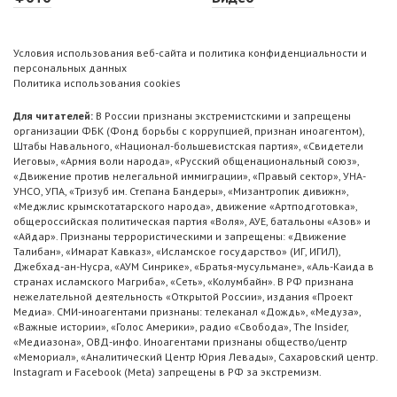
Условия использования веб-сайта и политика конфиденциальности и
персональных данных
Политика использования cookies
Для читателей:
В России признаны экстремистскими и запрещены
организации ФБК (Фонд борьбы с коррупцией, признан иноагентом),
Штабы Навального, «Национал-большевистская партия», «Свидетели
Иеговы», «Армия воли народа», «Русский общенациональный союз»,
«Движение против нелегальной иммиграции», «Правый сектор», УНА-
УНСО, УПА, «Тризуб им. Степана Бандеры», «Мизантропик дивижн»,
«Меджлис крымскотатарского народа», движение «Артподготовка»,
общероссийская политическая партия «Воля», АУЕ, батальоны «Азов» и
«Айдар». Признаны террористическими и запрещены: «Движение
Талибан», «Имарат Кавказ», «Исламское государство» (ИГ, ИГИЛ),
Джебхад-ан-Нусра, «АУМ Синрике», «Братья-мусульмане», «Аль-Каида в
странах исламского Магриба», «Сеть», «Колумбайн». В РФ признана
нежелательной деятельность «Открытой России», издания «Проект
Медиа». СМИ-иноагентами признаны: телеканал «Дождь», «Медуза»,
«Важные истории», «Голос Америки», радио «Свобода», The Insider,
«Медиазона», ОВД-инфо. Иноагентами признаны общество/центр
«Мемориал», «Аналитический Центр Юрия Левады», Сахаровский центр.
Instagram и Facebook (Metа) запрещены в РФ за экстремизм.