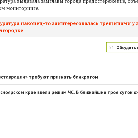
ратура выдавала замглавы города предостережение, объ
ом мониторинге.
уратура наконец-то заинтересовалась трещинами у 
удгородке
51
Обсудить 
:
еставрации» требуют признать банкротом
асноярском крае ввели режим ЧС. В ближайшие трое суток 