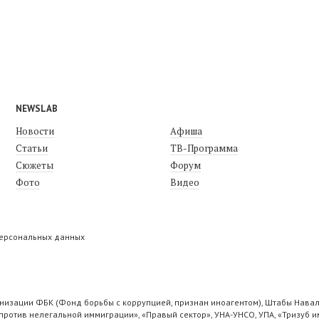
NEWSLAB
Новости
Афиша
Статьи
ТВ-Программа
Сюжеты
Форум
Фото
Видео
персональных данных
низации ФБК (Фонд борьбы с коррупцией, признан иноагентом), Штабы Навал
ротив нелегальной иммиграции», «Правый сектор», УНА-УНСО, УПА, «Тризуб и