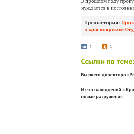
В прошлом году проку
нуждается в постоянн
Предыстория:
Прок
в красноярском Ст
3
1
Ссылки по теме
Бывшего директора «Р
Из-за наводнений в Кр
новые разрушения