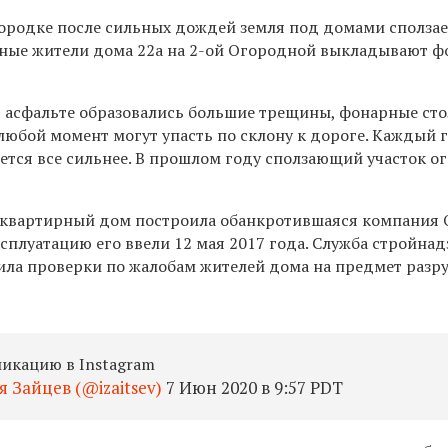
ородке после сильных дождей земля под домами сползае
нные жители дома 22а на 2-ой Огородной выкладывают ф
 в асфальте образовались большие трещины, фонарные ст
любой момент могут упасть по склону к дороге. Каждый 
ается все сильнее. В прошлом году сползающий участок о
оквартирный дом построила обанкротившаяся компания
ксплуатацию его ввели 12 мая 2017 года. Служба стройнад
ла проверки по жалобам жителей дома на предмет разр
ликацию в Instagram
 Зайцев (@izaitsev)
7 Июн 2020 в 9:57 PDT