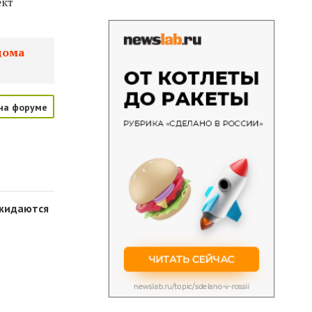
ект
дома
на форуме
ожидаются