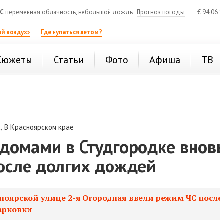
°C
переменная облачность, небольшой дождь
Прогноз погоды
€
94,06
й воздух»
Где купаться летом?
Сюжеты
Статьи
Фото
Афиша
ТВ
,
В Красноярском крае
домами в Студгородке внов
после долгих дождей
ноярской улице 2-я Огородная ввели режим ЧС посл
арковки