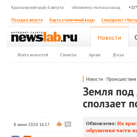
Красноярский край, 6 августа
обновлено: полчаса назад
+21
Погода в августе
Карта отключений воды
Спецпроект «Чисты
Новости
Лента новостей
Сюжеты
Архив
Досье
/
Новости
Происшествия
Земля под 
сползает 
Обновлено:
На крас
8 июня 2020 16:17
51
обрушения части п