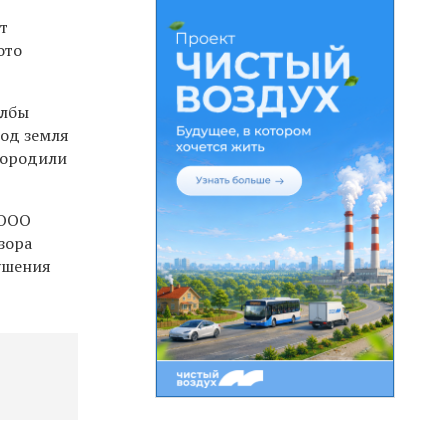
т
ото
олбы
год земля
городили
 ООО
зора
ушения