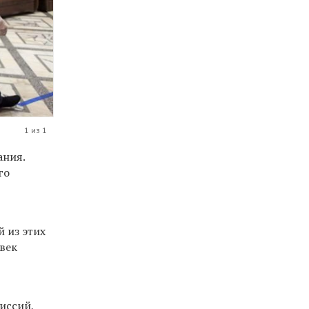
1 из 1
ания.
го
 из этих
овек
иссий,