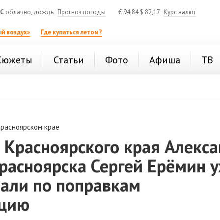
°C
облачно, дождь
Прогноз погоды
€
94,84
$
82,17
Курс валют
й воздух»
Где купаться летом?
Сюжеты
Статьи
Фото
Афиша
ТВ
Красноярском крае
 Красноярского края Алекс
Красноярска Сергей Ерёмин 
вали по поправкам
уцию