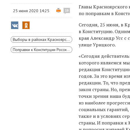
Главы Красноярского 
25 июня 2020 14:25
19
по поправкам в Конст
Сегодня, 25 июня, в К
в Конституцию. Одним
края Александр Усс с 
Выборы в районах Красноярского края
улице Урицкого.
Поправки к Конституции России 2020 года
«Сегодня действитель
которого являемся мы
редакция Конституции 
годов. За это время и
редакции. То, что пре
закон страны. Но, пре
точки зрения наша бу
из наиболее прогресси
социальных гарантий, 
также и в условиях с
страны. И поправки к 
и попросил жителей Кр