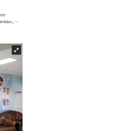
в
лее
лены», —