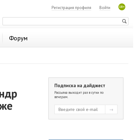
18+
Регистрация профиля
Войти
Форум
Подписка на дайджест
андр
Рассылка выходит раз в сутки по
вечерам.
уже