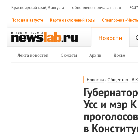
Красноярский край, 9 августа
обновлено: полчаса назад
+13
Погода в августе
Карта отключений воды
Спецпроект «Чисты
Новости
Лента новостей
Сюжеты
Архив
Досье
/
,
Новости
Общество
В 
Губернатор
Усс и мэр 
проголосо
в Констит