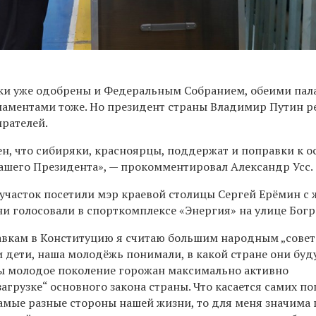
вки уже одобрены и Федеральным Собранием, обеими пал
аментами тоже. Но президент страны Владимир Путин 
ирателей.
ен, что сибиряки, красноярцы, поддержат и поправки к 
нашего Президента», — прокомментировал Александр Усс.
участок посетили мэр краевой столицы Сергей Ерёмин с
и голосовали в спорткомплексе «Энергия» на улице Богр
авкам в Конституцию я считаю большим народным „совет
 дети, наша молодёжь понимали, в какой стране они буду
бы молодое поколение горожан максимально активно
загрузке“ основного закона страны. Что касается самих по
амые разные стороны нашей жизни, то для меня значима 