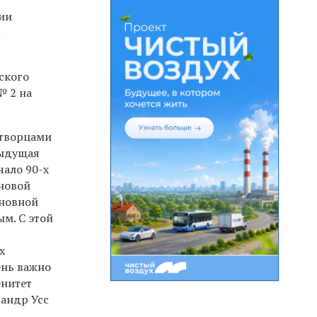
нии
.
ского
№ 2 на
 творцами
дыдущая
чало 90-х
 новой
сновной
ым. С этой
х
ень важно
енитет
сандр Усс