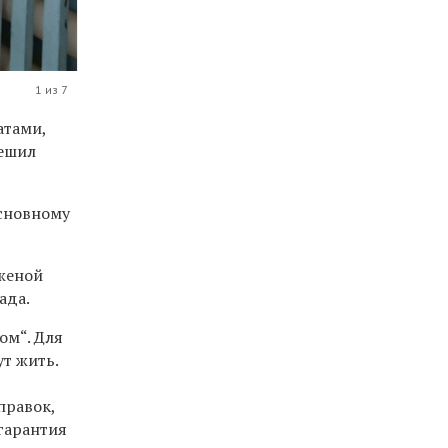
1 из 7
атами,
решил
основному
 женой
ада.
ом“.
Для
т жить.
правок,
гарантия