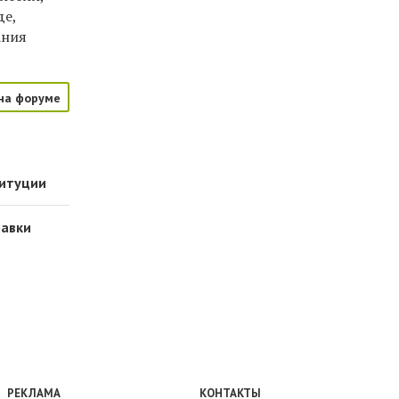
де,
ания
на форуме
титуции
равки
РЕКЛАМА
КОНТАКТЫ