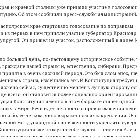
края и краевой столицы уже приняли участие в голосова
итуцию. Об этом сообщили пресс-службы администраций
расноярском крае стартовало голосование по поправкам
и из первых в нем приняли участие губернатор Краснояр
супругой. Он пришел на участок, расположенный в лицее 
но большой день, по-настоящему историческое событие,
, граждане нашей страны и, естественно, сибиряки. Пре
принята в очень сложный период. Это был слом эпох, на
зменилась страна, изменились мы. И Конституция требует
дложено сейчас, существенно меняет в лучшую сторону о
жде всего, он становится более социально ориентированн
дущая Конституция именно в этом формате станет одной
вных в мире. Речь идет не просто о провозглашении неки
но и более четком, явно выраженном их закреплении. Оч
ерьезной международной напряженности укреплять сувер
Конституции также этому способствуют», — отметил Алек
асноярского края активнее участвовать в голосовании.