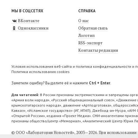
МЫ В СОЦСЕТЯХ
СПРАВКА
ВКонтакте
О нас
Одноклассники
Обратная связь
Логотип
RSS-экспорт
Контакты редакции
Условия использования веб-сайта и политика конфиденциальности и 
Политика использования cookies
Заметили ошибку? Выделите её и нажмите
Ctrl + Enter
.
Для читателей:
В России признаны экстремистскими и запрещены орга
«Армия воли народа», «Русский общенациональный союз», «Движение п
крымскотатарского народа», движение «Артподготовка», общероссийск
Кавказ», «Исламское государство» (ИГ, ИГИЛ), Джебхад-ан-Нусра, «АУМ
«Открытой России», издания «Проект Медиа». СМИ-иноагентами признан
признаны общество/центр «Мемориал», «Аналитический Центр Юрия Лев
© ООО «Лаборатория Новоcтей», 2003—2026.
При использовании 