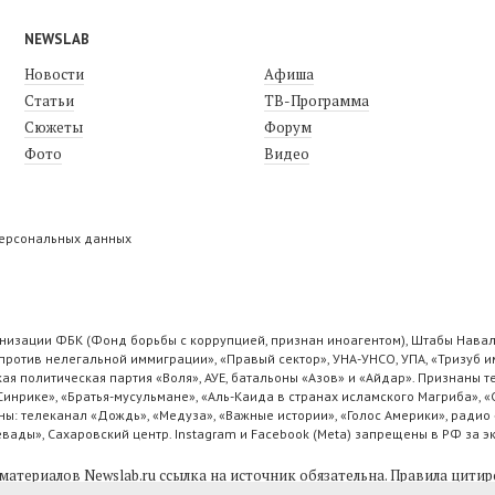
NEWSLAB
Новости
Афиша
Статьи
ТВ-Программа
Сюжеты
Форум
Фото
Видео
персональных данных
низации ФБК (Фонд борьбы с коррупцией, признан иноагентом), Штабы Навал
ротив нелегальной иммиграции», «Правый сектор», УНА-УНСО, УПА, «Тризуб и
ая политическая партия «Воля», АУЕ, батальоны «Азов» и «Айдар». Признаны
 Синрике», «Братья-мусульмане», «Аль-Каида в странах исламского Магриба», 
ы: телеканал «Дождь», «Медуза», «Важные истории», «Голос Америки», радио 
ады», Сахаровский центр. Instagram и Facebook (Metа) запрещены в РФ за э
материалов Newslab.ru ссылка на источник обязательна.
Правила цитир