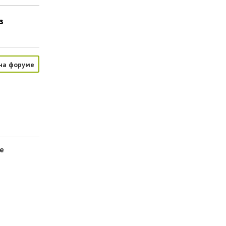
з
на форуме
же