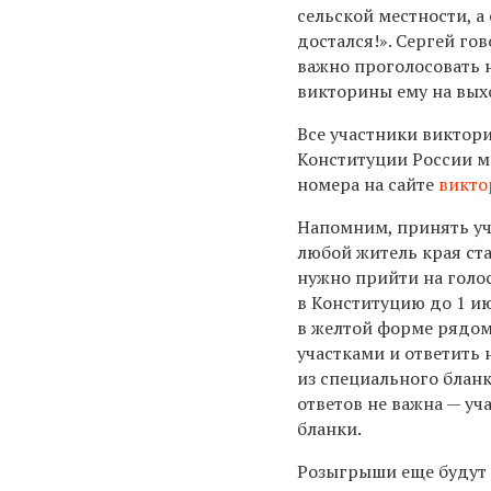
сельской местности, а
достался!». Сергей гов
важно проголосовать н
викторины ему на вых
Все участники виктор
Конституции России м
номера на сайте
викто
Напомним, принять уч
любой житель края ста
нужно прийти на голо
в Конституцию до 1 и
в желтой форме рядо
участками и ответить 
из специального блан
ответов не важна — уч
бланки.
Розыгрыши еще будут п