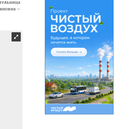
ительница
диновна —