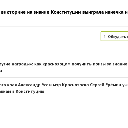
 викторине на знание Конституции выиграла нянечка и
1
Обсудить 
:
ругие награды»: как красноярцам получить призы за знание
и
го края Александр Усс и мэр Красноярска Сергей Ерёмин у
авкам в Конституцию