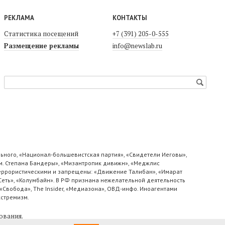
РЕКЛАМА
КОНТАКТЫ
Статистика посещений
+7 (391) 205-0-555
Размещение рекламы
info@newslab.ru
ьного, «Национал-большевистская партия», «Свидетели Иеговы»,
м. Степана Бандеры», «Мизантропик дивижн», «Меджлис
 террористическими и запрещены: «Движение Талибан», «Имарат
«Сеть», «Колумбайн». В РФ признана нежелательной деятельность
«Свобода», The Insider, «Медиазона», ОВД-инфо. Иноагентами
кстремизм.
ования
.