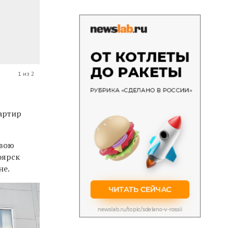
1 из 2
вартир
свою
оярск
не.