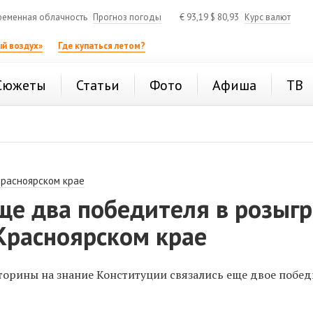
ременная облачность
Прогноз погоды
€
93,19
$
80,93
Курс валют
й воздух»
Где купаться летом?
Сюжеты
Статьи
Фото
Афиша
ТВ
Красноярском крае
ще два победителя в розыг
Красноярском крае
торины на знание Конституции связались еще двое побед