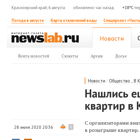
Красноярский край, 6 августа
обновлено: час назад
+18°C
пе
Погода в августе
Карта отключений воды
Спецпроект «Чисты
Новости
Лента новостей
Сюжеты
Архив
Досье
/
,
Новости
Общество
В 
Нашлись е
квартир в 
С организаторами вик
28 июня 2020 20:36
1
в розыгрыше квартир.