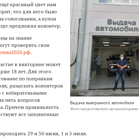
 ещё красивый цвет нам
орит, что для него было
а голосовании, а купон
оде предложил волонтер.
ины на знание
огут проверить свои
рина2020.рф
.
астие в викторине может
рше 18 лет. Для этого
сование по поправкам
юля, разыскать волонтеров
м с избирательными
на пять вопросов
Выдача выигранного автомобиля
ка. Причем правильность
Фото предоставлено организаторами
аствуют все заполненные
роходить 29 и 30 июня, 1 и 3 июля.