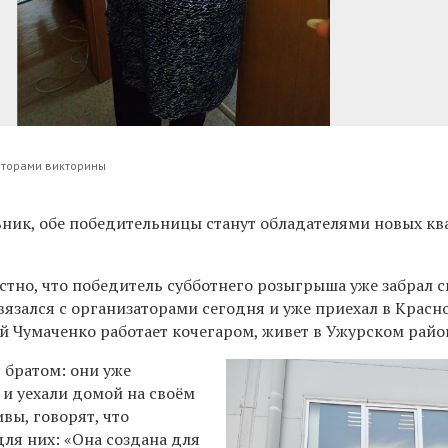
аторами викторины
льник, обе победительницы станут обладателями новых к
естно, что победитель субботнего розыгрыша уже забрал 
язался с организаторами сегодня и уже приехал в Красн
ей Чумаченко работает кочегаром, живет в Ужурском райо
 братом: они уже
и уехали домой на своём
вы, говорят, что
ля них: «Она создана для