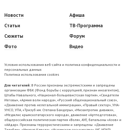
Новости
Афиша
Статьи
ТВ-Программа
Сюжеты
Форум
Фото
Видео
Условия использования веб-сайта и политика конфиденциальности и
персональных данных
Политика использования cookies
Для читателей:
В России признаны экстремистскими и запрещены
организации ФБК (Фонд борьбы с коррупцией, признан иноагентом),
Штабы Навального, «Национал-большевистская партия», «Свидетели
Иеговы», «Армия воли народа», «Русский общенациональный союз»,
«Движение против нелегальной иммиграции», «Правый сектор», УНА-
УНСО, УПА, «Тризуб им. Степана Бандеры», «Мизантропик дивижн»,
«Меджлис крымскотатарского народа», движение «Артподготовка»,
общероссийская политическая партия «Воля», АУЕ, батальоны «Азов» и
«Айдар». Признаны террористическими и запрещены: «Движение
Талибан», «Имарат Кавказ», «Исламское государство» (ИГ, ИГИЛ),