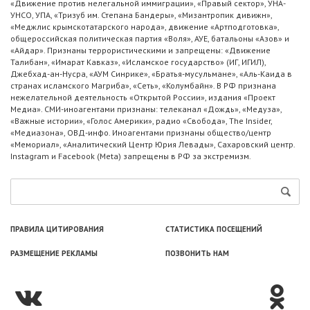
«Движение против нелегальной иммиграции», «Правый сектор», УНА-
УНСО, УПА, «Тризуб им. Степана Бандеры», «Мизантропик дивижн»,
«Меджлис крымскотатарского народа», движение «Артподготовка»,
общероссийская политическая партия «Воля», АУЕ, батальоны «Азов» и
«Айдар». Признаны террористическими и запрещены: «Движение
Талибан», «Имарат Кавказ», «Исламское государство» (ИГ, ИГИЛ),
Джебхад-ан-Нусра, «АУМ Синрике», «Братья-мусульмане», «Аль-Каида в
странах исламского Магриба», «Сеть», «Колумбайн». В РФ признана
нежелательной деятельность «Открытой России», издания «Проект
Медиа». СМИ-иноагентами признаны: телеканал «Дождь», «Медуза»,
«Важные истории», «Голос Америки», радио «Свобода», The Insider,
«Медиазона», ОВД-инфо. Иноагентами признаны общество/центр
«Мемориал», «Аналитический Центр Юрия Левады», Сахаровский центр.
Instagram и Facebook (Metа) запрещены в РФ за экстремизм.
ПРАВИЛА ЦИТИРОВАНИЯ
СТАТИСТИКА ПОСЕЩЕНИЙ
РАЗМЕЩЕНИЕ РЕКЛАМЫ
ПОЗВОНИТЬ НАМ