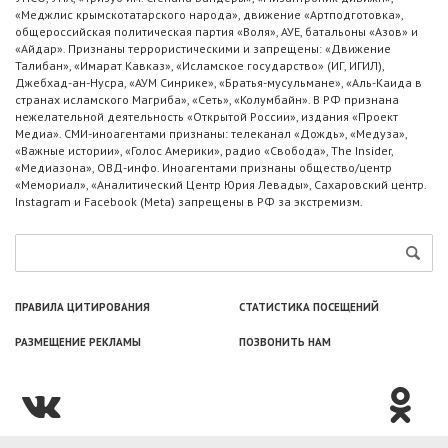
«Меджлис крымскотатарского народа», движение «Артподготовка»,
общероссийская политическая партия «Воля», АУЕ, батальоны «Азов» и
«Айдар». Признаны террористическими и запрещены: «Движение
Талибан», «Имарат Кавказ», «Исламское государство» (ИГ, ИГИЛ),
Джебхад-ан-Нусра, «АУМ Синрике», «Братья-мусульмане», «Аль-Каида в
странах исламского Магриба», «Сеть», «Колумбайн». В РФ признана
нежелательной деятельность «Открытой России», издания «Проект
Медиа». СМИ-иноагентами признаны: телеканал «Дождь», «Медуза»,
«Важные истории», «Голос Америки», радио «Свобода», The Insider,
«Медиазона», ОВД-инфо. Иноагентами признаны общество/центр
«Мемориал», «Аналитический Центр Юрия Левады», Сахаровский центр.
Instagram и Facebook (Metа) запрещены в РФ за экстремизм.
ПРАВИЛА ЦИТИРОВАНИЯ
СТАТИСТИКА ПОСЕЩЕНИЙ
РАЗМЕЩЕНИЕ РЕКЛАМЫ
ПОЗВОНИТЬ НАМ