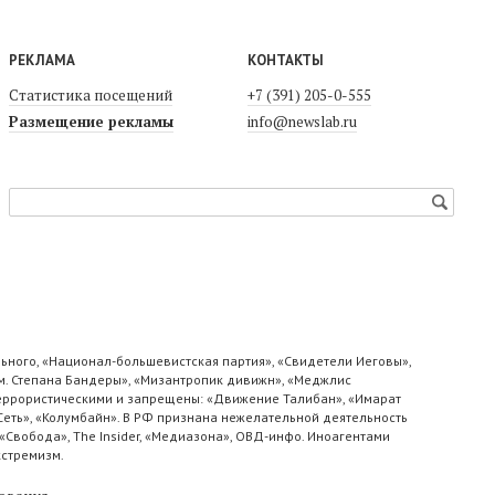
РЕКЛАМА
КОНТАКТЫ
Статистика посещений
+7 (391) 205-0-555
Размещение рекламы
info@newslab.ru
ьного, «Национал-большевистская партия», «Свидетели Иеговы»,
м. Степана Бандеры», «Мизантропик дивижн», «Меджлис
 террористическими и запрещены: «Движение Талибан», «Имарат
«Сеть», «Колумбайн». В РФ признана нежелательной деятельность
«Свобода», The Insider, «Медиазона», ОВД-инфо. Иноагентами
кстремизм.