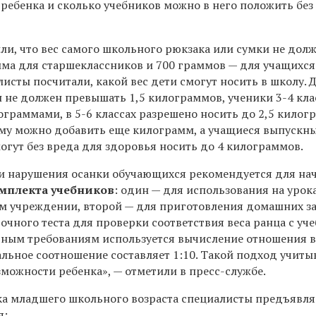
ребенка и сколько учебников можно в него положить без
ли, что вес самого школьного рюкзака или сумки не дол
ма для старшеклассников и 700 граммов — для учащихс
листы посчитали, какой вес дети смогут носить в школу. 
н не должен превышать 1,5 килограммов, ученики 3-4 кла
ограммами, в 5-6 классах разрешено носить до 2,5 кило
этому можно добавить еще килограмм, а учащиеся выпускн
 могут без вреда для здоровья носить до 4 килограммов.
и нарушения осанки обучающихся рекомендуется для на
омплекта учебников
: один — для использования на урок
м учреждении, второй — для приготовления домашних з
очного теста для проверки соответствия веса ранца с уч
ным требованиям используется вычисление отношения в
альное соотношение составляет 1:10. Такой подход учиты
можности ребенка», — отметили в пресс-службе.
ка младшего школьного возраста специалисты предъявл
я: