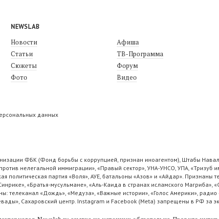
NEWSLAB
Новости
Афиша
Статьи
ТВ-Программа
Сюжеты
Форум
Фото
Видео
персональных данных
низации ФБК (Фонд борьбы с коррупцией, признан иноагентом), Штабы Навал
ротив нелегальной иммиграции», «Правый сектор», УНА-УНСО, УПА, «Тризуб и
ая политическая партия «Воля», АУЕ, батальоны «Азов» и «Айдар». Признаны
 Синрике», «Братья-мусульмане», «Аль-Каида в странах исламского Магриба», 
ы: телеканал «Дождь», «Медуза», «Важные истории», «Голос Америки», радио 
ады», Сахаровский центр. Instagram и Facebook (Metа) запрещены в РФ за э