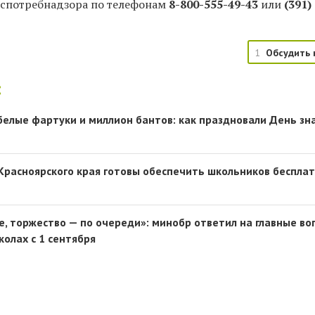
оспотребнадзора по телефонам
8-800-555-49-43
или
(391)
1
Обсудить 
:
 белые фартуки и миллион бантов: как праздновали День зн
Красноярского края готовы обеспечить школьников беспла
е, торжество — по очереди»: минобр ответил на главные во
колах с 1 сентября