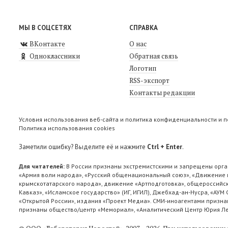
МЫ В СОЦСЕТЯХ
СПРАВКА
ВКонтакте
О нас
Одноклассники
Обратная связь
Логотип
RSS-экспорт
Контакты редакции
Условия использования веб-сайта и политика конфиденциальности и 
Политика использования cookies
Заметили ошибку? Выделите её и нажмите
Ctrl + Enter
.
Для читателей:
В России признаны экстремистскими и запрещены орга
«Армия воли народа», «Русский общенациональный союз», «Движение п
крымскотатарского народа», движение «Артподготовка», общероссийск
Кавказ», «Исламское государство» (ИГ, ИГИЛ), Джебхад-ан-Нусра, «АУМ
«Открытой России», издания «Проект Медиа». СМИ-иноагентами признан
признаны общество/центр «Мемориал», «Аналитический Центр Юрия Лев