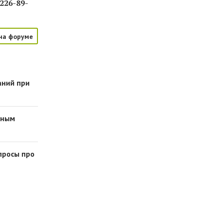
 226-89-
на форуме
аний при
тным
просы про