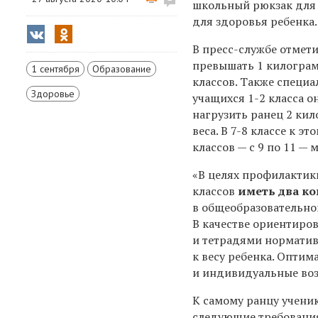
школьный рюкзак для 
для здоровья ребенка.
В пресс-службе отмети
превышать 1 килограм
1 сентября
Образование
классов. Также специа
Здоровье
учащихся 1-2 класса о
нагрузить ранец 2 кил
веса. В 7-8 классе к 
классов — с 9 по 11 —
«В целях профилактик
классов
иметь два к
в общеобразовательно
В качестве ориентиров
и тетрадями норматив
к весу ребенка. Оптим
и индивидуальные воз
К самому ранцу учени
следующие требовани