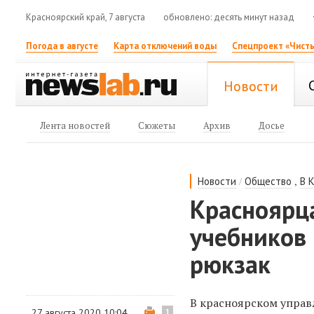
Красноярский край, 7 августа
обновлено: десять минут назад
Погода в августе
Карта отключений воды
Спецпроект «Чисты
Новости
Лента новостей
Сюжеты
Архив
Досье
/
,
Новости
Общество
В 
Красноярца
учебников
рюкзак
В красноярском управ
27 августа 2020 10:04
1