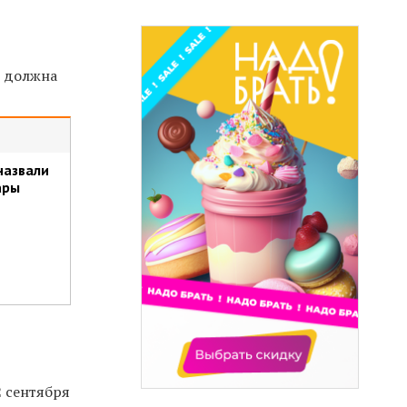
я должна
назвали
ары
2 сентября