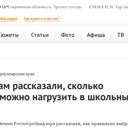
+16°C
переменная облачность
Прогноз погоды
€
94,06
$
81,41
Курс в
й воздух»
Где купаться летом?
Сюжеты
Статьи
Фото
Афиша
ТВ
Красноярском крае
м рассказали, сколько
 можно нагрузить в школьн
лении Роспотребнадзора рассказали, как правильно выбр