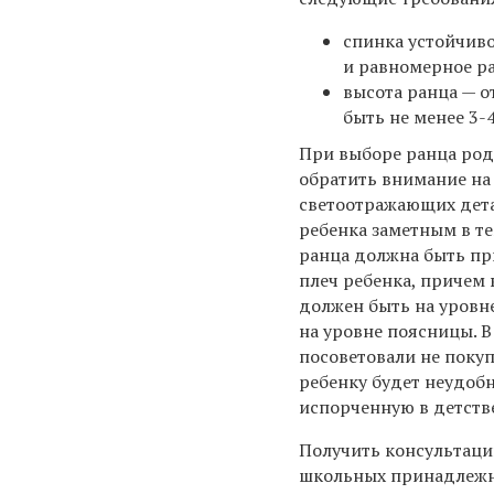
спинка устойчив
и равномерное ра
высота ранца — о
быть не менее 3-4
При выборе ранца род
обратить внимание на
светоотражающих дета
ребенка заметным в т
ранца должна быть п
плеч ребенка, причем
должен быть на уровне
на уровне поясницы. 
посоветовали не покуп
ребенку будет неудобн
испорченную в детстве
Получить консультац
школьных принадлежно