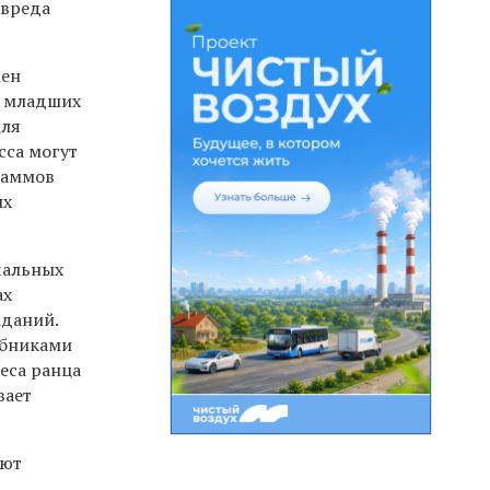
 вреда
жен
я младших
Для
сса могут
граммов
ых
чальных
ах
аданий.
ебниками
еса ранца
вает
яют