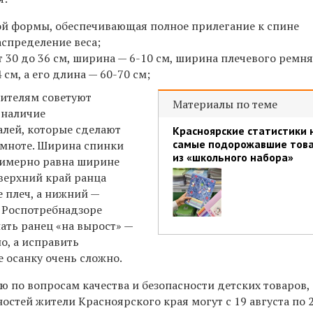
ой формы, обеспечивающая полное прилегание
к спине
спределение веса;
т 30 до 36 см, ширина — 6-10 см, ширина плечевого ремн
 см, а его длина — 60-70 см;
ителям советуют
Материалы по теме
 наличие
лей, которые сделают
Красноярские статистики 
самые подорожавшие тов
емноте. Ширина спинки
из «школьного набора»
римерно равна ширине
 верхний край ранца
 плеч, а нижний —
В Роспотребнадзоре
ать ранец «на вырост» —
о, а исправить
 осанку очень сложно.
ию по
вопросам качества и безопасности детских товаров,
стей жители Красноярского края могут с
19 августа по 